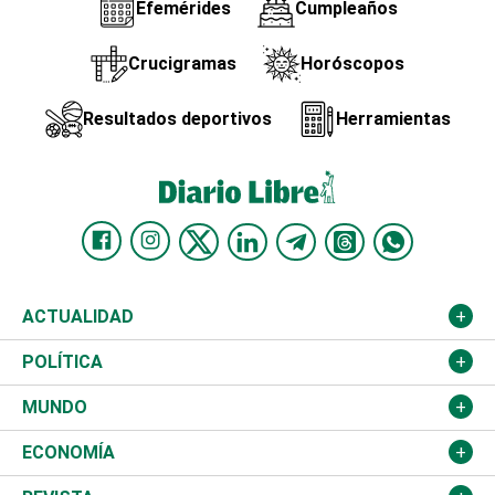
Efemérides
Cumpleaños
Crucigramas
Horóscopos
Resultados deportivos
Herramientas
ACTUALIDAD
Nacional
POLÍTICA
Ciudad
Partidos
MUNDO
Educación
JCE
Estados Unidos
ECONOMÍA
Salud