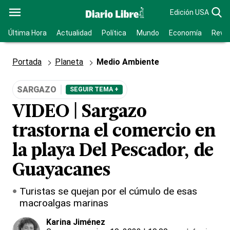
Edición USA
Última Hora
Actualidad
Política
Mundo
Economía
Revis
Portada
Planeta
Medio Ambiente
SARGAZO
SEGUIR TEMA +
VIDEO | Sargazo
trastorna el comercio en
la playa Del Pescador, de
Guayacanes
Turistas se quejan por el cúmulo de esas
macroalgas marinas
Karina Jiménez