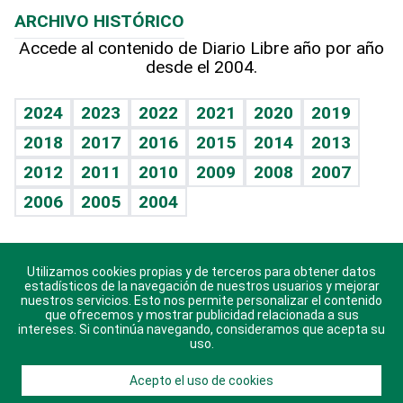
Efemérides
ARCHIVO HISTÓRICO
Hablando con el pediatra
Línea de hit
Más firmas
Hecho en casa
Cumpleaños
Accede al contenido de Diario Libre año por año
desde el 2004.
Diario de nutrición
BRV
Mundo gamer
RSS
Vida y familia
TBT Deportivo
Guía del dinero
Horóscopos
2024
2023
2022
2021
2020
2019
Eñe
2018
2017
2016
2015
2014
2013
Crucigramas
2012
2011
2010
2009
2008
2007
Celebrando la vida
2006
2005
2004
Sin complejos
En pocas palabras
Utilizamos cookies propias y de terceros para obtener datos
Descarga nuestras aplicaciones para Android, iOS y
Escuchando al corazón
estadísticos de la navegación de nuestros usuarios y mejorar
sistema Huawei.
nuestros servicios. Esto nos permite personalizar el contenido
que ofrecemos y mostrar publicidad relacionada a sus
Economía Personal
intereses. Si continúa navegando, consideramos que acepta su
uso.
Consulta Libre
Acepto el uso de cookies
© 2021 Diario Libre, todos los derechos reservados.