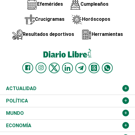
Efemérides
Cumpleaños
Crucigramas
Horóscopos
Resultados deportivos
Herramientas
ACTUALIDAD
Nacional
POLÍTICA
Ciudad
Partidos
MUNDO
Educación
JCE
Estados Unidos
ECONOMÍA