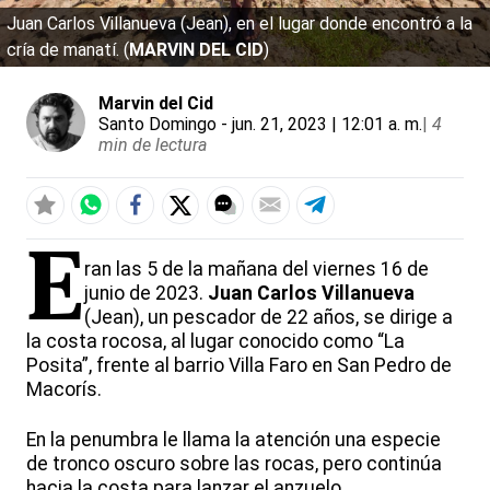
Juan Carlos Villanueva (Jean), en el lugar donde encontró a la
cría de manatí. (
MARVIN DEL CID
)
Marvin del Cid
Santo Domingo
- jun. 21, 2023 | 12:01 a. m.
|
4
min de lectura
E
ran las 5 de la mañana del viernes 16 de
junio de 2023.
Juan Carlos Villanueva
(Jean), un pescador de 22 años, se dirige a
la costa rocosa, al lugar conocido como “La
Posita”, frente al barrio Villa Faro en San Pedro de
Macorís.
En la penumbra le llama la atención una especie
de tronco oscuro sobre las rocas, pero continúa
hacia la costa para lanzar el anzuelo.