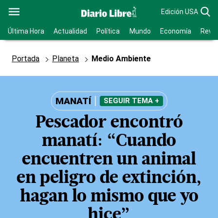
Edición USA
Última Hora
Actualidad
Política
Mundo
Economía
Revis
Portada
Planeta
Medio Ambiente
MANATÍ
SEGUIR TEMA +
Pescador encontró
manatí: “Cuando
encuentren un animal
en peligro de extinción,
hagan lo mismo que yo
hice”