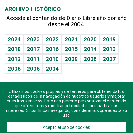
Macroeconomía
Mi mascota
Resultados deportivos
Lecturas
Planeta
Efemérides
ARCHIVO HISTÓRICO
Hablando con el pediatra
Línea de hit
Más firmas
Hecho en casa
Cumpleaños
Accede al contenido de Diario Libre año por año
desde el 2004.
Diario de nutrición
BRV
Mundo gamer
RSS
Vida y familia
TBT Deportivo
Guía del dinero
Horóscopos
2024
2023
2022
2021
2020
2019
Eñe
2018
2017
2016
2015
2014
2013
Crucigramas
2012
2011
2010
2009
2008
2007
Celebrando la vida
2006
2005
2004
Sin complejos
En pocas palabras
Utilizamos cookies propias y de terceros para obtener datos
Descarga nuestras aplicaciones para Android, iOS y
Escuchando al corazón
estadísticos de la navegación de nuestros usuarios y mejorar
sistema Huawei.
nuestros servicios. Esto nos permite personalizar el contenido
que ofrecemos y mostrar publicidad relacionada a sus
Economía Personal
intereses. Si continúa navegando, consideramos que acepta su
uso.
Consulta Libre
Acepto el uso de cookies
© 2021 Diario Libre, todos los derechos reservados.