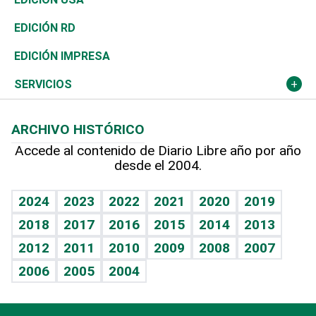
Ocenanía
Telecom.
Sociales
Tenis
El Espía
Historia
Revista
EDICIÓN RD
Caribe
Global y variable
Novedades
Olimpismo
Noticiero Poteleche
Martes de tecnología
Deportes
EDICIÓN IMPRESA
Resto del mundo
Economía personal
Podcast Arte Libre
Más deportes
Columnistas
Cambio climático
Opinión
SERVICIOS
Macroeconomía
Mi mascota
Resultados deportivos
Lecturas
Planeta
Efemérides
ARCHIVO HISTÓRICO
Hablando con el pediatra
Línea de hit
Más firmas
Hecho en casa
Cumpleaños
Accede al contenido de Diario Libre año por año
desde el 2004.
Diario de nutrición
BRV
Mundo gamer
RSS
Vida y familia
TBT Deportivo
Guía del dinero
Horóscopos
2024
2023
2022
2021
2020
2019
Eñe
2018
2017
2016
2015
2014
2013
Crucigramas
2012
2011
2010
2009
2008
2007
Celebrando la vida
2006
2005
2004
Sin complejos
En pocas palabras