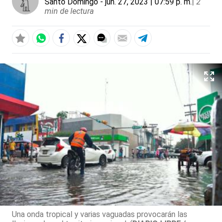
Santo Domingo
- jun. 27, 2023 | 07:59 p. m.
|
2
min de lectura
Una onda tropical y varias vaguadas provocarán las