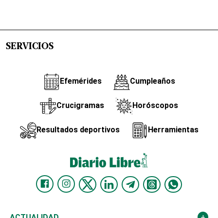
SERVICIOS
Efemérides
Cumpleaños
Crucigramas
Horóscopos
Resultados deportivos
Herramientas
ACTUALIDAD