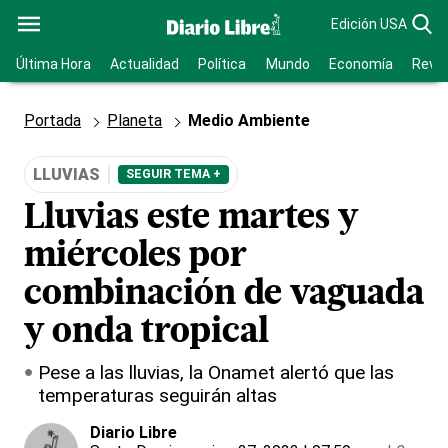
Edición USA
Última Hora
Actualidad
Política
Mundo
Economía
Revis
Portada
Planeta
Medio Ambiente
LLUVIAS
SEGUIR TEMA +
Lluvias este martes y
miércoles por
combinación de vaguada
y onda tropical
Pese a las lluvias, la Onamet alertó que las
temperaturas seguirán altas
Diario Libre