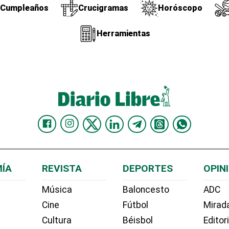
Cumpleaños
Crucigramas
Horóscopo
Herramientas
ÍA
REVISTA
DEPORTES
OPIN
Música
Baloncesto
ADC
Cine
Fútbol
Mirada
Cultura
Béisbol
Editor