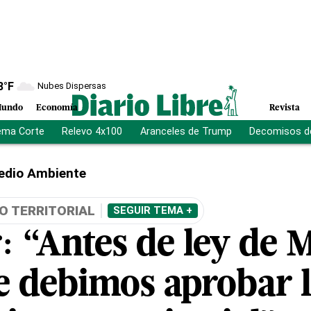
8
°F
Nubes Dispersas
undo
Economía
Revista
ema Corte
Relevo 4x100
Aranceles de Trump
Decomisos d
edio Ambiente
O TERRITORIAL
SEGUIR TEMA +
: “Antes de ley de 
 debimos aprobar l