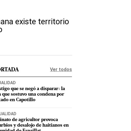
na existe territorio
o
Ver todos
ORTADA
UALIDAD
stigo que se negó a disparar: la
a que sostuvo una condena por
tado en Capotillo
UALIDAD
inato de agricultor provoca
urbios y desalojo de haitianos en
nidad de Espaillat