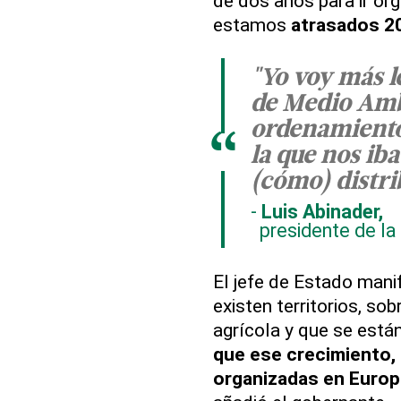
de dos años para ir or
estamos
atrasados 2
"Yo voy más le
de Medio Amb
ordenamiento 
“
la que nos iba
(cómo) distrib
Luis Abinader,
presidente de la
El jefe de Estado man
existen territorios, so
agrícola y que se están
que ese crecimiento
organizadas en Europa