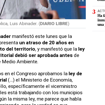
ACT
Ha f
inmi
lica, Luis Abinader. (
DIARIO LIBRE
)
una 
nader
manifestó este lunes que la
 presenta
un atraso de 20 años en
o del territorio
, y manifestó que la
ley
torial
debió ser aprobada antes
de
 Medio Ambiente.
os en el Congreso aprobamos la
ley de
ial
(…) el Ministerio de Economía,
llo, específicamente el viceministro
es está trabajando con los municipios
egún la misma ley, me parece que habla