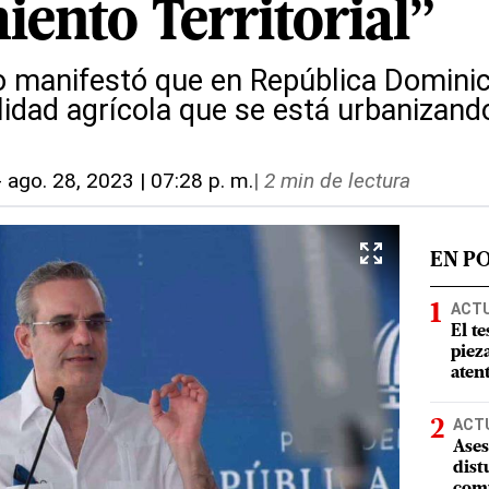
ento Territorial”
o manifestó que en República Dominica
lidad agrícola que se está urbanizand
-
ago. 28, 2023 | 07:28 p. m.
|
2 min de lectura
EN P
ACT
El te
piez
aten
ACT
Ases
dist
comu