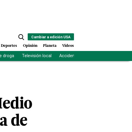
Cambiar a edición USA
Deportes
Opinión
Planeta
Videos
e droga
Televisión local
Accidente Los Ríos
Fuerza antipand
Medio
a de