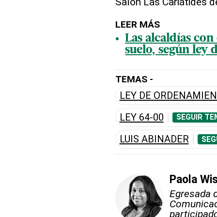
Salón Las Cariátides d
LEER MÁS
Las alcaldías con
suelo, según ley 
TEMAS -
LEY DE ORDENAMIEN
LEY 64-00
SEGUIR TE
LUIS ABINADER
SEG
Paola Wi
Egresada d
Comunicac
participa