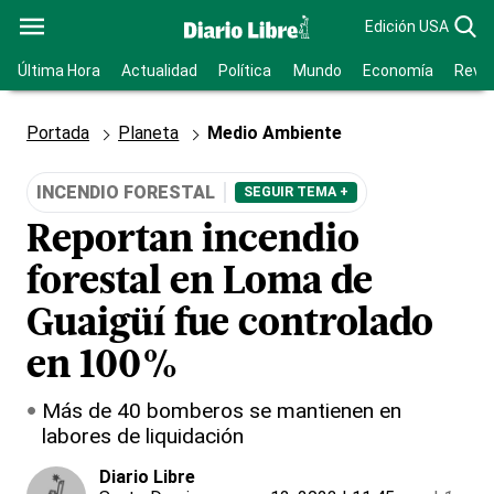
Edición USA
Última Hora
Actualidad
Política
Mundo
Economía
Revis
Portada
Planeta
Medio Ambiente
INCENDIO FORESTAL
SEGUIR TEMA +
Reportan incendio
forestal en Loma de
Guaigüí fue controlado
en 100%
Más de 40 bomberos se mantienen en
labores de liquidación
Diario Libre