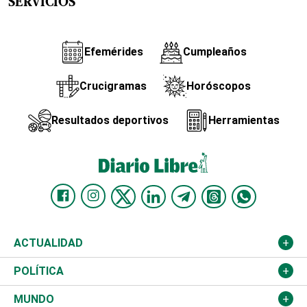
SERVICIOS
Efemérides
Cumpleaños
Crucigramas
Horóscopos
Resultados deportivos
Herramientas
ACTUALIDAD
Nacional
POLÍTICA
Ciudad
Partidos
MUNDO