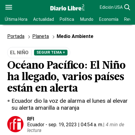
Edición USA
Última Hora
Actualidad
Política
Mundo
Economía
Revis
Portada
Planeta
Medio Ambiente
EL NIÑO
SEGUIR TEMA +
Océano Pacífico: El Niño
ha llegado, varios países
están en alerta
Ecuador dio la voz de alarma el lunes al elevar
su alerta amarilla a naranja
RFI
Ecuador
- sep. 19, 2023 | 04:54 a. m.
|
4 min de
lectura