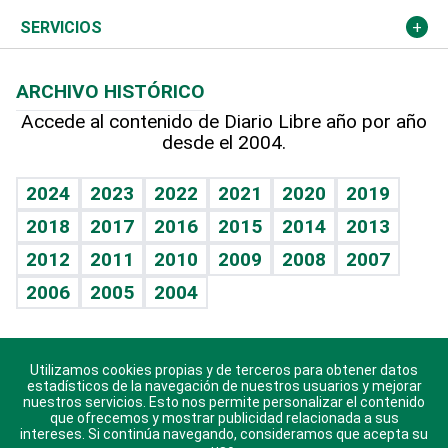
Resto del mundo
Economía personal
Podcast Arte Libre
Más deportes
Columnistas
Cambio climático
Opinión
SERVICIOS
Macroeconomía
Mi mascota
Resultados deportivos
Lecturas
Planeta
Efemérides
ARCHIVO HISTÓRICO
Hablando con el pediatra
Línea de hit
Más firmas
Hecho en casa
Cumpleaños
Accede al contenido de Diario Libre año por año
desde el 2004.
Diario de nutrición
BRV
Mundo gamer
RSS
Vida y familia
TBT Deportivo
Guía del dinero
Horóscopos
2024
2023
2022
2021
2020
2019
Eñe
2018
2017
2016
2015
2014
2013
Crucigramas
2012
2011
2010
2009
2008
2007
Celebrando la vida
2006
2005
2004
Sin complejos
En pocas palabras
Utilizamos cookies propias y de terceros para obtener datos
Descarga nuestras aplicaciones para Android, iOS y
Escuchando al corazón
estadísticos de la navegación de nuestros usuarios y mejorar
sistema Huawei.
nuestros servicios. Esto nos permite personalizar el contenido
que ofrecemos y mostrar publicidad relacionada a sus
Economía Personal
intereses. Si continúa navegando, consideramos que acepta su