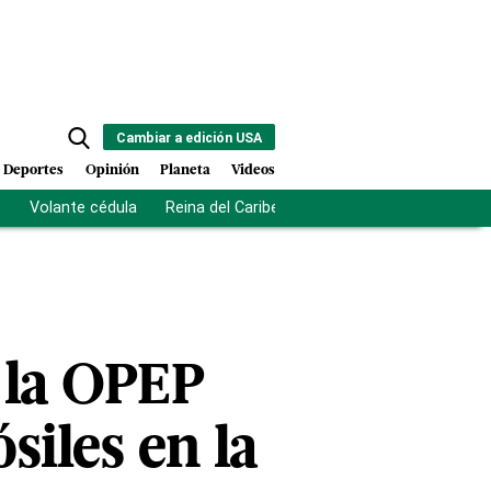
Cambiar a edición USA
Deportes
Opinión
Planeta
Videos
s
Volante cédula
Reina del Caribe
Clausura Juegos Centro
 la OPEP
siles en la