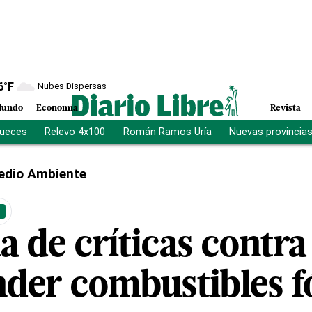
6
°F
Nubes Dispersas
undo
Economía
Revista
jueces
Relevo 4x100
Román Ramos Uría
Nuevas provincia
edio Ambiente
a de críticas contra
der combustibles fó