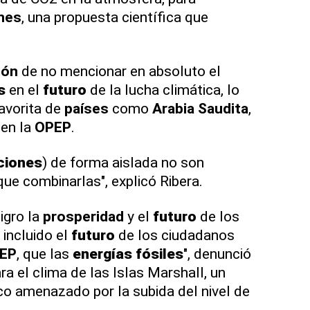
nes
, una propuesta científica que
.
ión
de no mencionar en absoluto el
s
en el
futuro
de la lucha climática, lo
avorita de
países
como
Arabia Saudita
,
 en la
OPEP
.
ciones
) de forma aislada no son
ue combinarlas", explicó Ribera.
igro la
prosperidad
y el
futuro
de los
 incluido el
futuro
de los ciudadanos
EP
, que las
energías
fósiles
", denunció
ra el clima de las Islas Marshall, un
ico amenazado por la subida del nivel de