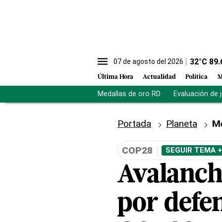
32
°C
89.
07 de agosto del 2026
Última Hora
Actualidad
Política
M
Medallas de oro RD
Evaluación de 
Portada
Planeta
M
COP28
SEGUIR TEMA +
Avalanch
por defen