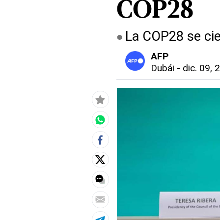
COP28
La COP28 se cie
AFP
Dubái
-
dic. 09, 