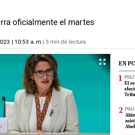
rra oficialmente el martes
2023 | 10:53 a. m.
|
5 min de lectura
EN P
POLÍ
El r
elect
Trib
POLÍ
Abin
asis
Abel