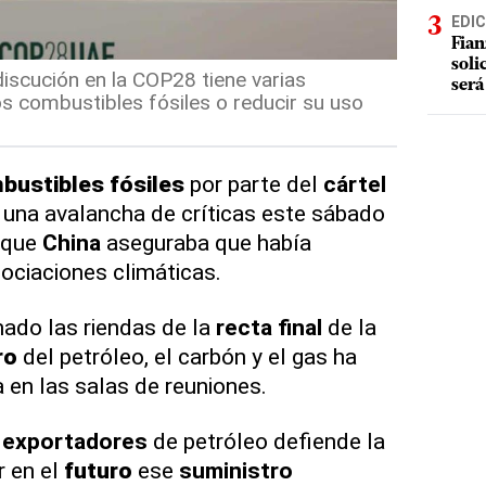
EDIC
Fian
soli
discución en la COP28 tiene varias
será
s combustibles fósiles o reducir su uso
bustibles
fósiles
por parte del
cártel
 una avalancha de críticas este sábado
s que
China
aseguraba que había
gociaciones climáticas.
ado las riendas de la
recta final
de la
ro
del petróleo, el carbón y el gas ha
 en las salas de reuniones.
exportadores
de petróleo defiende la
 en el
futuro
ese
suministro