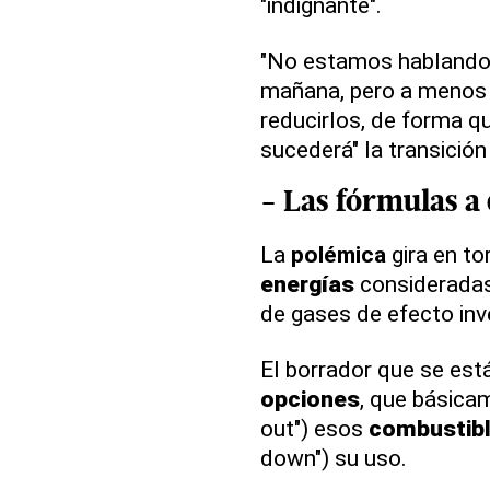
"indignante".
"No estamos hablando 
mañana, pero a menos 
reducirlos, de forma q
sucederá" la transición 
- Las fórmulas a
La
polémica
gira en to
energías
consideradas
de gases de efecto inv
El borrador que se est
opciones
, que básica
out") esos
combustib
down") su uso.