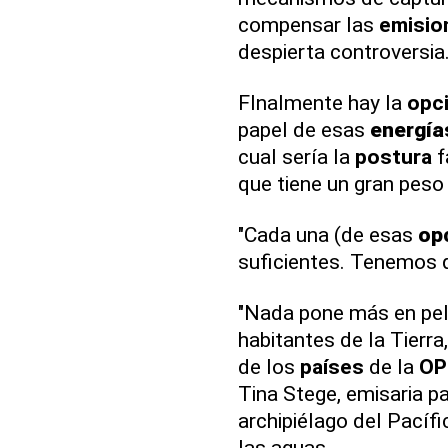
compensar las
emisio
despierta controversia
FInalmente hay la
opc
papel de esas
energía
cual sería la
postura
f
que tiene un gran peso
"Cada una (de esas
op
suficientes. Tenemos q
"Nada pone más en pel
habitantes de la Tierra,
de los
países
de la
OP
Tina Stege, emisaria pa
archipiélago del Pacíf
las aguas.