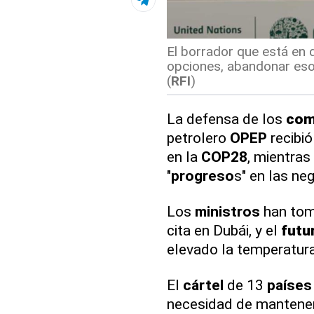
El borrador que está en 
opciones, abandonar eso
(
RFI
)
La defensa de los
com
petrolero
OPEP
recibió
en la
COP28
, mientra
"
progreso
s" en las ne
Los
ministros
han tom
cita en Dubái, y el
futu
elevado la temperatura
El
cártel
de 13
países
necesidad de mantener