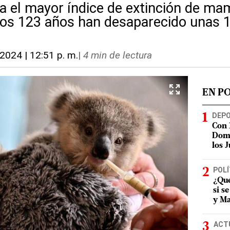
ra el mayor índice de extinción de ma
mos 123 años han desaparecido unas 
 2024 | 12:51 p. m.
|
4 min de lectura
EN P
DEP
Con 
Domi
los 
POLÍ
¿Qué
si s
y Ma
ACT