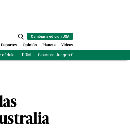
Cambiar a edición USA
Deportes
Opinión
Planeta
Videos
e cédula
PRM
Clausura Juegos Centroamericanos
De la Es
las
ustralia