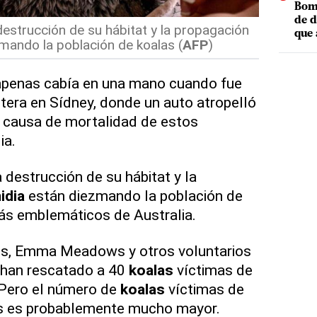
Bomb
de d
destrucción de su hábitat y la propagación
que 
zmando la población de koalas (
AFP
)
 apenas cabía en una mano cuando fue
tera en Sídney, donde un auto atropelló
al causa de mortalidad de estos
ia.
 destrucción de su hábitat y la
idia
están diezmando la población de
ás emblemáticos de Australia.
os, Emma Meadows y otros voluntarios
 han rescatado a 40
koalas
víctimas de
 Pero el número de
koalas
víctimas de
es es probablemente mucho mayor.