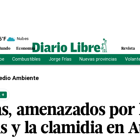
6
°F
Nubes
undo
Economía
Revista
ibe
Combustibles
Jorge Frías
Nuevas provincias
Volant
edio Ambiente
 +
as, amenazados por 
s y la clamidia en A