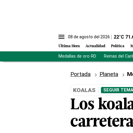
22
°C
71.
08 de agosto del 2026
Última Hora
Actualidad
Política
M
Medallas de oro RD
Reinas del Car
Portada
Planeta
M
KOALAS
SEGUIR TEMA
Los koal
carretera