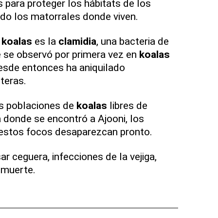
para proteger los hábitats de los
ndo los matorrales donde viven.
s
koalas
es la
clamidia
, una bacteria de
 se observó por primera vez en
koalas
esde entonces ha aniquilado
teras.
s poblaciones de
koalas
libres de
 donde se encontró a Ajooni, los
 estos focos desaparezcan pronto.
r ceguera, infecciones de la vejiga,
a muerte.