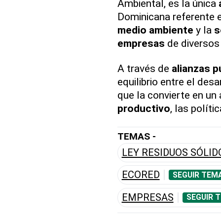
Ambiental, es la única
Dominicana referente e
medio ambiente
y la
s
empresas
de diversos
A través de
alianzas p
equilibrio entre el des
que la convierte en un 
productivo
, las polít
TEMAS -
LEY RESIDUOS SÓLID
ECORED
SEGUIR TEM
EMPRESAS
SEGUIR 