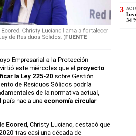
ACT
Los
34 %
 Ecored, Christy Luciano llama a fortalecer
Ley de Residuos Sólidos. (
FUENTE
oyo Empresarial a la Protección
dvirtió este miércoles que el
proyecto
icar la Ley 225-20
sobre Gestión
iento de Residuos Sólidos podría
ndamentales de la normativa actual,
l país hacia una
economía circular
 de
Ecored
, Christy Luciano, destacó que
 2020 tras casi una década de