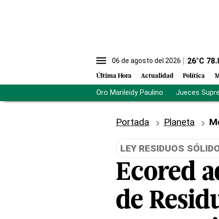
26
°C
78.
06 de agosto del 2026
Última Hora
Actualidad
Política
M
Oro Marileidy Paulino
Jueces Supr
Portada
Planeta
M
LEY RESIDUOS SÓLID
Ecored a
de Residu