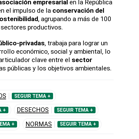
asociación empresarial
en la República
n el impulso de la
conservación del
ostenibilidad
, agrupando a más de 100
 sectores productivos.
úblico-privadas
, trabaja para lograr un
arrollo económico, social y ambiental, lo
articulador clave entre el
sector
icas públicas y los objetivos ambientales.
OS
SEGUIR TEMA +
DESECHOS
A +
SEGUIR TEMA +
NORMAS
TEMA +
SEGUIR TEMA +