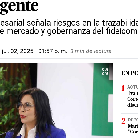
gente
sarial señala riesgos en la trazabilid
e mercado y gobernanza del fideicom
-
jul. 02, 2025 | 01:57 p. m.
|
3 min de lectura
EN P
ACT
Eval
Corte
disc
DEP
Mari
"Cor