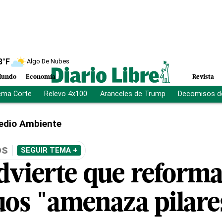
8
°F
Algo De Nubes
undo
Economía
Revista
ema Corte
Relevo 4x100
Aranceles de Trump
Decomisos d
edio Ambiente
OS
SEGUIR TEMA +
dvierte que reforma 
os "amenaza pilares