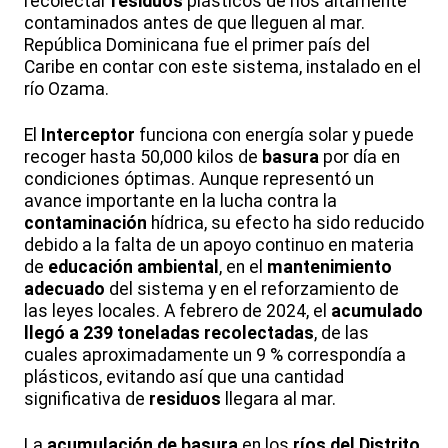
recolectar
residuos
plásticos de ríos altamente
contaminados antes de que lleguen al mar.
República Dominicana fue el primer país del
Caribe en contar con este sistema, instalado en el
río Ozama.
El
Interceptor
funciona con energía solar y puede
recoger hasta 50,000 kilos de
basura
por día en
condiciones óptimas. Aunque representó un
avance importante en la lucha contra la
contaminación
hídrica, su efecto ha sido reducido
debido a la falta de un apoyo continuo en materia
de
educación ambiental
, en el
mantenimiento
adecuado
del sistema y en el reforzamiento de
las leyes locales. A febrero de 2024, el
acumulado
llegó a 239 toneladas recolectadas
, de las
cuales aproximadamente un 9 % correspondía a
plásticos, evitando así que una cantidad
significativa de
residuos
llegara al mar.
La
acumulación de basura
en los
ríos del Distrito