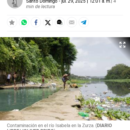
Santo Domingo
- jul. 29, 2025 | 12:01 a. m.
|
4
min de lectura
Contaminación en el río Isabela en la Zurza. (
DIARIO