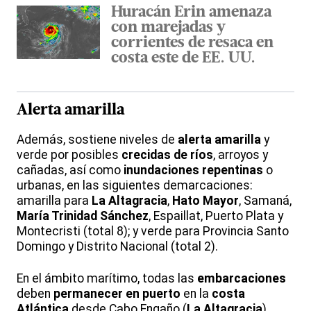
Huracán Erin amenaza
con marejadas y
corrientes de resaca en
costa este de EE. UU.
Alerta amarilla
Además, sostiene niveles de
alerta amarilla
y
verde por posibles
crecidas de ríos
, arroyos y
cañadas, así como
inundaciones repentinas
o
urbanas, en las siguientes demarcaciones:
amarilla para
La Altagracia
,
Hato Mayor
, Samaná,
María Trinidad Sánchez
, Espaillat, Puerto Plata y
Montecristi (total 8); y verde para Provincia Santo
Domingo y Distrito Nacional (total 2).
En el ámbito marítimo, todas las
embarcaciones
deben
permanecer en puerto
en la
costa
Atlántica
desde Cabo Engaño (
La Altagracia
)