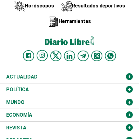
Horóscopos
Resultados deportivos
Herramientas
ACTUALIDAD
Nacional
POLÍTICA
Ciudad
Partidos
MUNDO
Educación
JCE
Estados Unidos
ECONOMÍA
Salud
TSE
América Latina
Finanzas
REVISTA