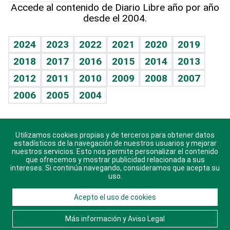
Hecho en casa
Cumpleaños
Accede al contenido de Diario Libre año por año
desde el 2004.
Diario de nutrición
Libreta deportiva
Lecturas
Mundo gamer
RSS
Vida y familia
BRV
Más firmas
Guía del dinero
Horóscopos
2024
2023
2022
2021
2020
2019
Eñe
TBT Deportivo
2018
2017
2016
2015
2014
2013
Juegos
2012
2011
2010
2009
2008
2007
Celebrando la vida
2006
2005
2004
Sin complejos
En pocas palabras
Utilizamos cookies propias y de terceros para obtener datos
Descarga nuestras aplicaciones para Android, iOS y
Escuchando al corazón
estadísticos de la navegación de nuestros usuarios y mejorar
sistema Huawei.
nuestros servicios. Esto nos permite personalizar el contenido
que ofrecemos y mostrar publicidad relacionada a sus
Economía Personal
intereses. Si continúa navegando, consideramos que acepta su
uso.
Consulta Libre
Acepto el uso de cookies
© 2021 Diario Libre, todos los derechos reservados.
Consulta el
Aviso Legal
. Ponte en
Contacto
con
Más información y Aviso Legal
nosotros y conoce más sobre Diario Libre