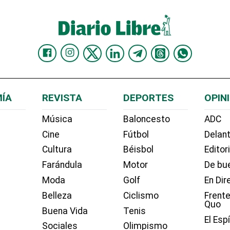
ÍA
REVISTA
DEPORTES
OPIN
Música
Baloncesto
ADC
Cine
Fútbol
Delant
Cultura
Béisbol
Editor
Farándula
Motor
De bue
Moda
Golf
En Dir
Belleza
Ciclismo
Frente
Quo
Buena Vida
Tenis
El Esp
Sociales
Olimpismo