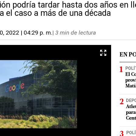
ón podría tardar hasta dos años en ll
ía el caso a más de una década
0, 2022 | 04:29 p. m.
|
3 min de lectura
EN P
POLÍ
El C
prov
Matí
DEP
Atle
para
Cent
POLÍ