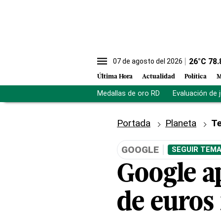
26
°C
78.
07 de agosto del 2026
Última Hora
Actualidad
Política
M
Medallas de oro RD
Evaluación de 
Portada
Planeta
Te
GOOGLE
SEGUIR TEMA
Google a
de euros