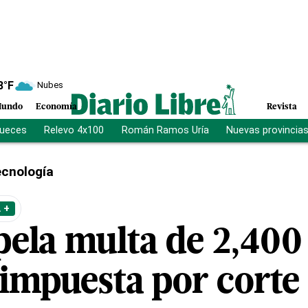
8
°F
Nubes
undo
Economía
Revista
jueces
Relevo 4x100
Román Ramos Uría
Nuevas provincia
cnología
 +
pela multa de 2,400
 impuesta por corte