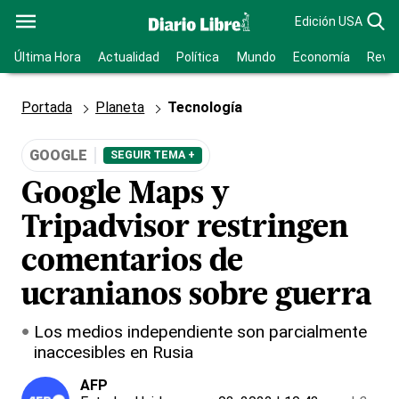
Edición USA
Última Hora
Actualidad
Política
Mundo
Economía
Revis
Portada
Planeta
Tecnología
GOOGLE
SEGUIR TEMA +
Google Maps y
Tripadvisor restringen
comentarios de
ucranianos sobre guerra
Los medios independiente son parcialmente
inaccesibles en Rusia
AFP