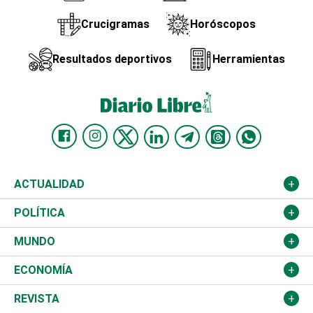
Crucigramas
Horóscopos
Resultados deportivos
Herramientas
ACTUALIDAD
Nacional
POLÍTICA
Ciudad
Partidos
MUNDO
Educación
JCE
Estados Unidos
ECONOMÍA
Salud
TSE
América Latina
Finanzas
REVISTA