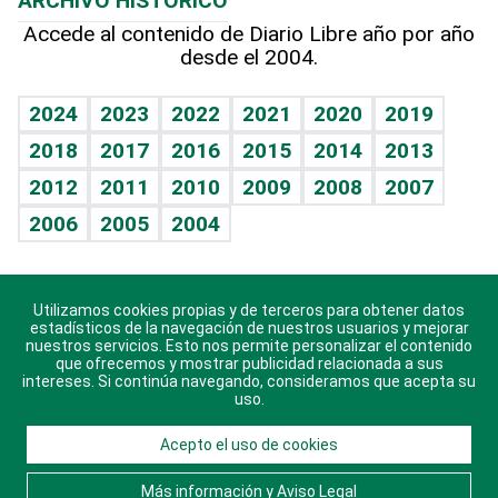
ARCHIVO HISTÓRICO
Hablando con el pediatra
Línea de hit
Más firmas
Hecho en casa
Cumpleaños
Accede al contenido de Diario Libre año por año
desde el 2004.
Diario de nutrición
BRV
Mundo gamer
RSS
Vida y familia
TBT Deportivo
Guía del dinero
Horóscopos
2024
2023
2022
2021
2020
2019
Eñe
2018
2017
2016
2015
2014
2013
Crucigramas
2012
2011
2010
2009
2008
2007
Celebrando la vida
2006
2005
2004
Sin complejos
En pocas palabras
Utilizamos cookies propias y de terceros para obtener datos
Descarga nuestras aplicaciones para Android, iOS y
Escuchando al corazón
estadísticos de la navegación de nuestros usuarios y mejorar
sistema Huawei.
nuestros servicios. Esto nos permite personalizar el contenido
que ofrecemos y mostrar publicidad relacionada a sus
Economía Personal
intereses. Si continúa navegando, consideramos que acepta su
uso.
Consulta Libre
Acepto el uso de cookies
© 2021 Diario Libre, todos los derechos reservados.
Consulta el
Aviso Legal
. Ponte en
Contacto
con
Más información y Aviso Legal