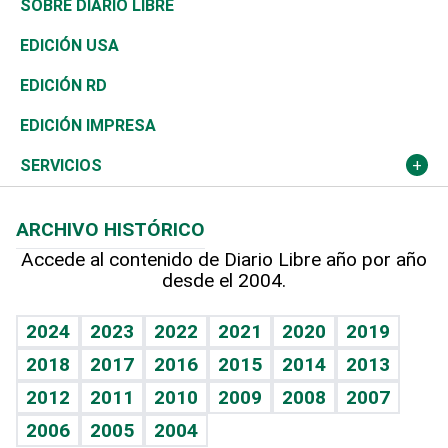
Consumo
Belleza
Golf
De buena tinta
Clima
Mundo
SOBRE DIARIO LIBRE
Reportajes
África
Vivienda
Buena Vida
Ciclismo
En Directo
Tecnología
Economía
EDICIÓN USA
Ocenanía
Telecom.
Sociales
Tenis
El Espía
Historia
Revista
EDICIÓN RD
Caribe
Global y variable
Novedades
Olimpismo
Noticiero Poteleche
Martes de tecnología
Deportes
EDICIÓN IMPRESA
Resto del mundo
Economía personal
Podcast Arte Libre
Más deportes
Columnistas
Cambio climático
Opinión
SERVICIOS
Macroeconomía
Mi mascota
Resultados deportivos
Lecturas
Planeta
Efemérides
ARCHIVO HISTÓRICO
Hablando con el pediatra
Línea de hit
Más firmas
Hecho en casa
Cumpleaños
Accede al contenido de Diario Libre año por año
desde el 2004.
Diario de nutrición
BRV
Mundo gamer
RSS
Vida y familia
TBT Deportivo
Guía del dinero
Horóscopos
2024
2023
2022
2021
2020
2019
Eñe
2018
2017
2016
2015
2014
2013
Crucigramas
2012
2011
2010
2009
2008
2007
Celebrando la vida
2006
2005
2004
Sin complejos