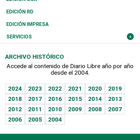
Ocenanía
Telecom.
Sociales
Tenis
El Espía
Historia
Revista
EDICIÓN RD
Caribe
Global y variable
Novedades
Olimpismo
Noticiero Poteleche
Martes de tecnología
Deportes
EDICIÓN IMPRESA
Resto del mundo
Economía personal
Podcast Arte Libre
Más deportes
Columnistas
Cambio climático
Opinión
SERVICIOS
Macroeconomía
Mi mascota
Resultados deportivos
Lecturas
Planeta
Efemérides
ARCHIVO HISTÓRICO
Hablando con el pediatra
Línea de hit
Más firmas
Hecho en casa
Cumpleaños
Accede al contenido de Diario Libre año por año
desde el 2004.
Diario de nutrición
BRV
Mundo gamer
RSS
Vida y familia
TBT Deportivo
Guía del dinero
Horóscopos
2024
2023
2022
2021
2020
2019
Eñe
2018
2017
2016
2015
2014
2013
Crucigramas
2012
2011
2010
2009
2008
2007
Celebrando la vida
2006
2005
2004
Sin complejos
En pocas palabras