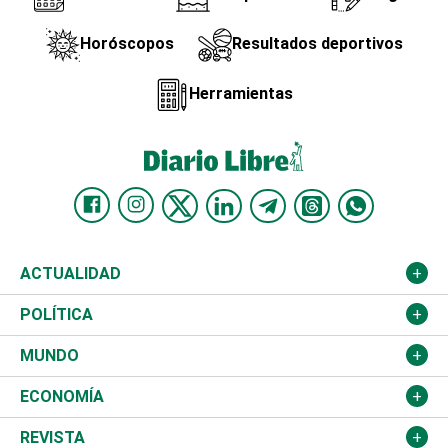
Horóscopos
Resultados deportivos
Herramientas
ACTUALIDAD
Nacional
POLÍTICA
Ciudad
Partidos
MUNDO
Educación
JCE
Estados Unidos
ECONOMÍA
Salud
TSE
América Latina
Finanzas
REVISTA