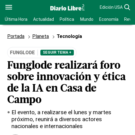
Edición USA
Última Hora
Actualidad
Política
Mundo
Economía
Revis
Portada
Planeta
Tecnología
FUNGLODE
SEGUIR TEMA +
Funglode realizará foro
sobre innovación y ética
de la IA en Casa de
Campo
El evento, a realizarse el lunes y martes
próximo, reunirá a diversos actores
nacionales e internacionales