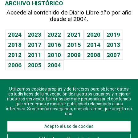
ARCHIVO HISTÓRICO
Hablando con el pediatra
Línea de hit
Columnistas
Hecho en casa
Cumpleaños
Accede al contenido de Diario Libre año por año
desde el 2004.
Diario de nutrición
Libreta deportiva
Lecturas
Mundo gamer
RSS
Vida y familia
BRV
Más firmas
Guía del dinero
Horóscopos
2024
2023
2022
2021
2020
2019
Eñe
TBT Deportivo
2018
2017
2016
2015
2014
2013
Juegos
2012
2011
2010
2009
2008
2007
Celebrando la vida
2006
2005
2004
Sin complejos
En pocas palabras
Utilizamos cookies propias y de terceros para obtener datos
Descarga nuestras aplicaciones para Android, iOS y
Escuchando al corazón
estadísticos de la navegación de nuestros usuarios y mejorar
sistema Huawei.
nuestros servicios. Esto nos permite personalizar el contenido
que ofrecemos y mostrar publicidad relacionada a sus
Economía Personal
intereses. Si continúa navegando, consideramos que acepta su
uso.
Consulta Libre
Acepto el uso de cookies
© 2021 Diario Libre, todos los derechos reservados.