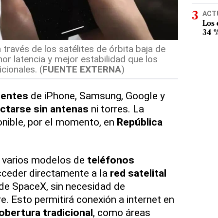
ACT
Los
34 %
través de los satélites de órbita baja de
or latencia y mejor estabilidad que los
cionales. (
FUENTE EXTERNA
)
ientes
de iPhone, Samsung, Google y
ctarse sin antenas
ni torres. La
onible, por el momento, en
República
, varios modelos de
teléfonos
ceder directamente a la
red satelital
 de SpaceX, sin necesidad de
re. Esto permitirá conexión a internet en
obertura tradicional
, como áreas