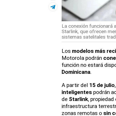
La conexión funcionará a 
Starlink, que ofrecen men
sistemas satelitales tradi
Los
modelos más rec
Motorola podrán
cone
función no estará disp
Dominicana
.
A partir del
15 de julio
inteligentes
podrán ac
de
Starlink
, propiedad
infraestructura terrest
zonas remotas o
sin c