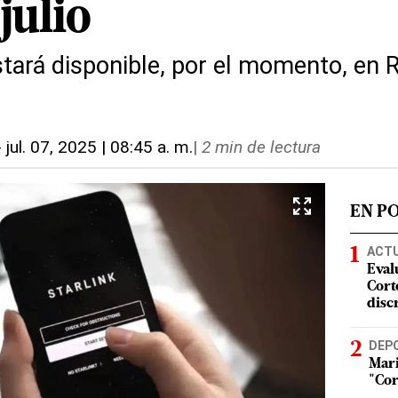
julio
stará disponible, por el momento, en 
-
jul. 07, 2025 | 08:45 a. m.
|
2 min de lectura
EN P
ACT
Eval
Corte
disc
DEP
Mari
"Cor