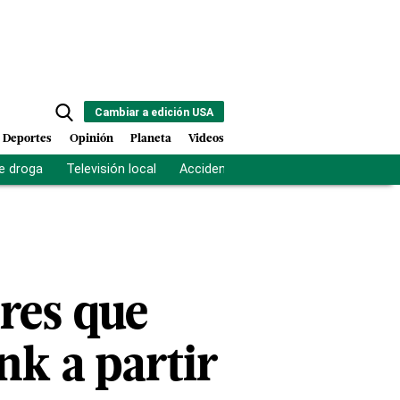
Cambiar a edición USA
Deportes
Opinión
Planeta
Videos
e droga
Televisión local
Accidente Los Ríos
Fuerza antipand
ares que
nk a partir