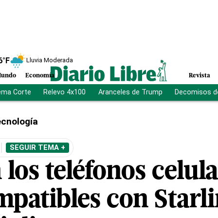
6
°F
Lluvia Moderada
undo
Economía
Revista
ema Corte
Relevo 4x100
Aranceles de Trump
Decomisos d
cnología
SEGUIR TEMA +
 los teléfonos celul
patibles con Starli