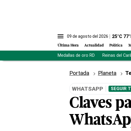
25
°C
77
°
09 de agosto del 2026
Última Hora
Actualidad
Política
M
Medallas de oro RD
Reinas del Car
Portada
Planeta
Te
WHATSAPP
SEGUIR 
Claves p
WhatsAp