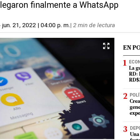
llegaron finalmente a WhatsApp
-
jun. 21, 2022 | 04:00 p. m.
|
2 min de lectura
EN P
ECO
La g
RD: 
RD$5
POLÍ
Crea
gene
expe
DEP
Una 