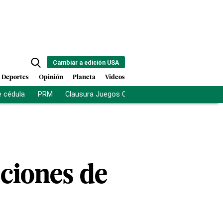
Cambiar a edición USA
Deportes
Opinión
Planeta
Videos
e cédula
PRM
Clausura Juegos Centroamericanos
De la Es
cciones de