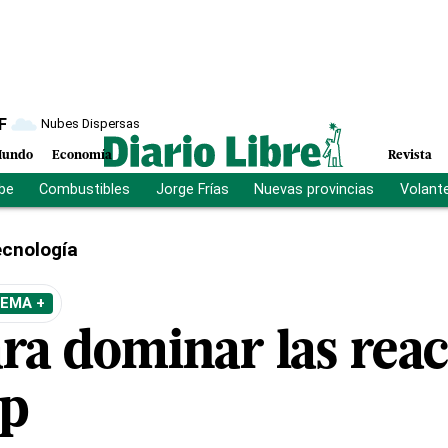
F
Nubes Dispersas
undo
Economía
Revista
ibe
Combustibles
Jorge Frías
Nuevas provincias
Volant
cnología
TEMA +
ara dominar las rea
p