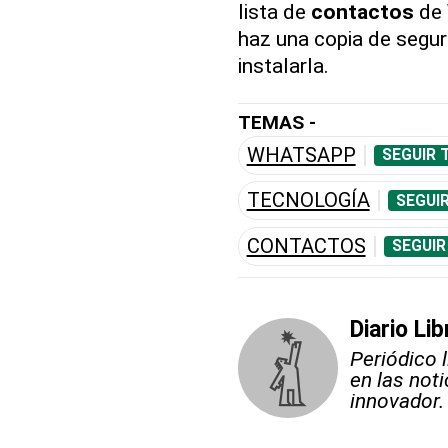
lista de
contactos
de
haz una copia de seguri
instalarla.
TEMAS -
WHATSAPP
SEGUIR 
TECNOLOGÍA
SEGUI
CONTACTOS
SEGUIR
Diario Lib
Periódico 
en las not
innovador.