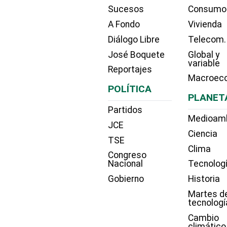
Sucesos
Consumo
A Fondo
Vivienda
Diálogo Libre
Telecom.
José Boquete
Global y
variable
Reportajes
Macroec
POLÍTICA
PLANET
Partidos
Medioam
JCE
Ciencia
TSE
Clima
Congreso
Nacional
Tecnolog
Gobierno
Historia
Martes d
tecnologí
Cambio
climático