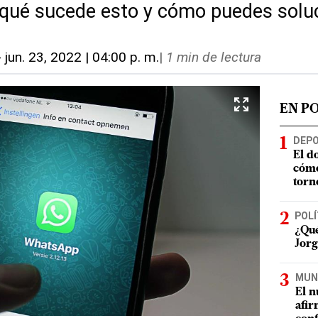
 qué sucede esto y cómo puedes solu
-
jun. 23, 2022 | 04:00 p. m.
|
1 min de lectura
EN P
DEP
El d
cómo
torn
POLÍ
¿Qué
Jorg
MUN
El n
afir