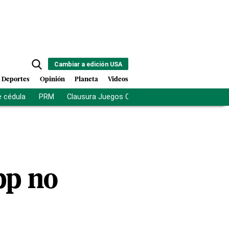
Cambiar a edición USA
Deportes
Opinión
Planeta
Videos
e cédula
PRM
Clausura Juegos Centroamericanos
De la Es
pp no