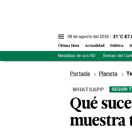
31
°C
87.
08 de agosto del 2026
Última Hora
Actualidad
Política
M
Medallas de oro RD
Reinas del Car
Portada
Planeta
Te
WHATSAPP
SEGUIR 
Qué suc
muestra 