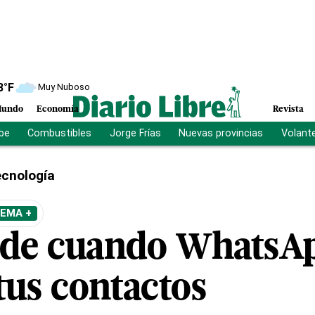
8
°F
Muy Nuboso
undo
Economía
Revista
ibe
Combustibles
Jorge Frías
Nuevas provincias
Volant
cnología
TEMA +
ede cuando WhatsA
tus contactos