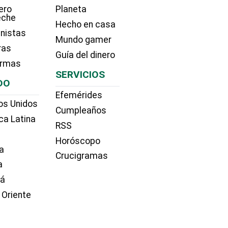
ero
Planeta
eche
Hecho en casa
nistas
Mundo gamer
ras
Guía del dinero
irmas
SERVICIOS
DO
Efemérides
os Unidos
Cumpleaños
ca Latina
RSS
Horóscopo
a
Crucigramas
a
dá
 Oriente