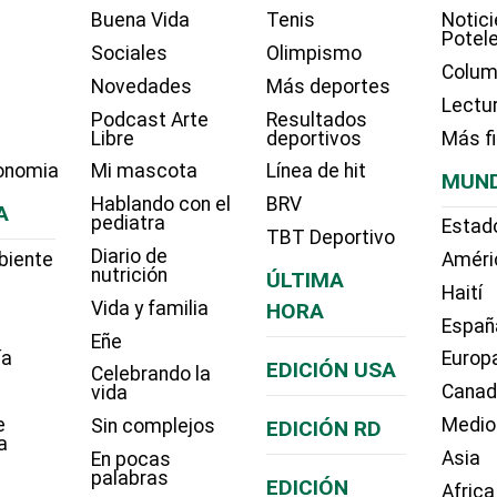
Buena Vida
Tenis
Notici
Potel
Sociales
Olimpismo
Colum
Novedades
Más deportes
Lectu
Podcast Arte
Resultados
Libre
deportivos
Más f
onomia
Mi mascota
Línea de hit
MUN
Hablando con el
BRV
A
pediatra
Estad
TBT Deportivo
Diario de
biente
Améri
nutrición
ÚLTIMA
Haití
Vida y familia
HORA
Españ
Eñe
ía
Europ
EDICIÓN USA
Celebrando la
Cana
vida
e
Medio
Sin complejos
EDICIÓN RD
a
Asia
En pocas
palabras
EDICIÓN
Africa