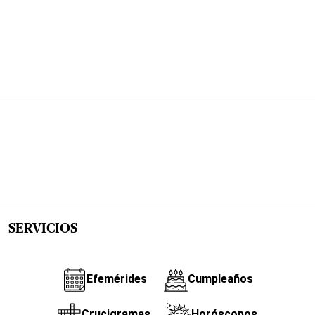
SERVICIOS
Efemérides
Cumpleaños
Crucigramas
Horóscopos