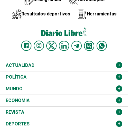
Resultados deportivos
Herramientas
ACTUALIDAD
Nacional
POLÍTICA
Ciudad
Partidos
MUNDO
Educación
JCE
Estados Unidos
ECONOMÍA
Salud
TSE
América Latina
Finanzas
REVISTA
Justicia
Congreso Nacional
Haití
Turismo
Música
DEPORTES