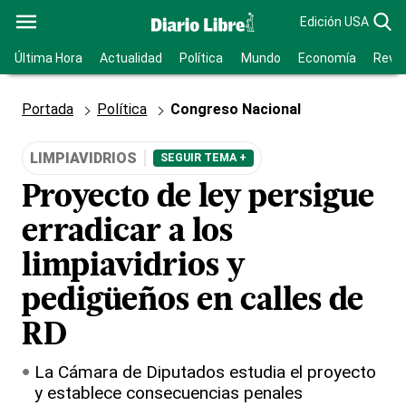
Edición USA
Última Hora
Actualidad
Política
Mundo
Economía
Revis
Portada
Política
Congreso Nacional
LIMPIAVIDRIOS
SEGUIR TEMA +
Proyecto de ley persigue
erradicar a los
limpiavidrios y
pedigüeños en calles de
RD
La Cámara de Diputados estudia el proyecto
y establece consecuencias penales