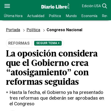
Edición USA
Última Hora
Actualidad
Política
Mundo
Economía
Revis
Portada
Política
Congreso Nacional
REFORMAS
SEGUIR TEMA +
La oposición considera
que el Gobierno crea
“atosigamiento” con
reformas seguidas
Hasta la fecha, el Gobierno ya ha presentado
tres reformas que deberán ser aprobadas en
el Congreso