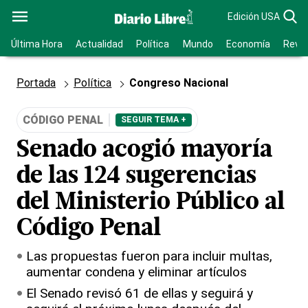
Edición USA
Última Hora
Actualidad
Política
Mundo
Economía
Revis
Portada
Política
Congreso Nacional
CÓDIGO PENAL
SEGUIR TEMA +
Senado acogió mayoría
de las 124 sugerencias
del Ministerio Público al
Código Penal
Las propuestas fueron para incluir multas,
aumentar condena y eliminar artículos
El Senado revisó 61 de ellas y seguirá y