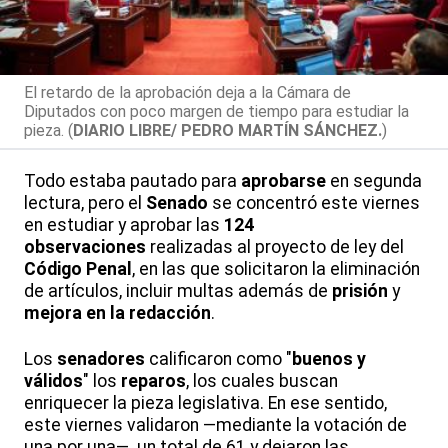
El retardo de la aprobación deja a la Cámara de
Diputados con poco margen de tiempo para estudiar la
pieza. (
DIARIO LIBRE/ PEDRO MARTÍN SÁNCHEZ.
)
Todo estaba pautado para
aprobarse
en segunda
lectura, pero el
Senado
se concentró este viernes
en estudiar y aprobar las
124
observaciones
realizadas al proyecto de ley del
Código Penal
, en las que solicitaron la eliminación
de artículos, incluir multas además de
prisión
y
mejora en la redacción
.
Los
senadores
calificaron como "
buenos y
válidos
" los
reparos
, los cuales buscan
enriquecer la pieza legislativa. En ese sentido,
este viernes validaron —mediante la votación de
una por una— un total de 61 y dejaron las