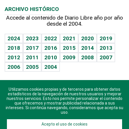
Macroeconomía
Mi mascota
Resultados deportivos
Noticiero Poteleche
Planeta
Efemérides
ARCHIVO HISTÓRICO
Hablando con el pediatra
Línea de hit
Columnistas
Hecho en casa
Cumpleaños
Accede al contenido de Diario Libre año por año
desde el 2004.
Diario de nutrición
Libreta deportiva
Lecturas
Mundo gamer
RSS
Vida y familia
BRV
Más firmas
Guía del dinero
Horóscopos
2024
2023
2022
2021
2020
2019
Eñe
TBT Deportivo
2018
2017
2016
2015
2014
2013
Juegos
2012
2011
2010
2009
2008
2007
Celebrando la vida
2006
2005
2004
Sin complejos
En pocas palabras
Utilizamos cookies propias y de terceros para obtener datos
Descarga nuestras aplicaciones para Android, iOS y
Escuchando al corazón
estadísticos de la navegación de nuestros usuarios y mejorar
sistema Huawei.
nuestros servicios. Esto nos permite personalizar el contenido
que ofrecemos y mostrar publicidad relacionada a sus
Economía Personal
intereses. Si continúa navegando, consideramos que acepta su
uso.
Consulta Libre
Acepto el uso de cookies