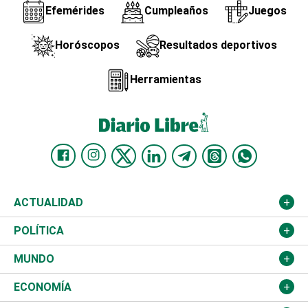
Efemérides
Cumpleaños
Juegos
Horóscopos
Resultados deportivos
Herramientas
ACTUALIDAD
Nacional
POLÍTICA
Ciudad
Partidos
MUNDO
Educación
JCE
Estados Unidos
ECONOMÍA