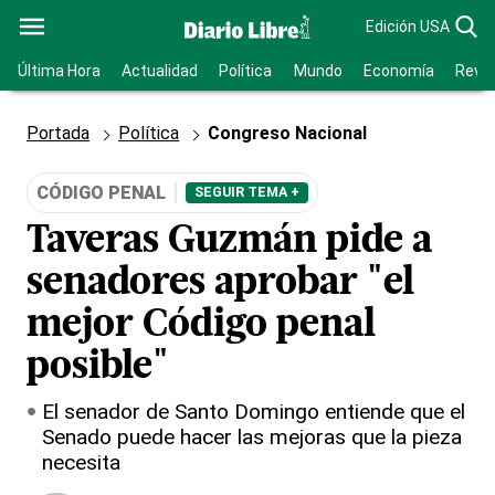
Edición USA
Última Hora
Actualidad
Política
Mundo
Economía
Revis
Portada
Política
Congreso Nacional
CÓDIGO PENAL
SEGUIR TEMA +
Taveras Guzmán pide a
senadores aprobar "el
mejor Código penal
posible"
El senador de Santo Domingo entiende que el
Senado puede hacer las mejoras que la pieza
necesita