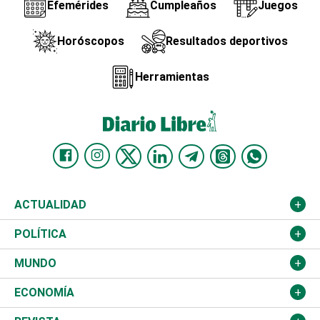
Efemérides
Cumpleaños
Juegos
Horóscopos
Resultados deportivos
Herramientas
ACTUALIDAD
Nacional
POLÍTICA
Ciudad
Partidos
MUNDO
Educación
JCE
Estados Unidos
ECONOMÍA
Salud