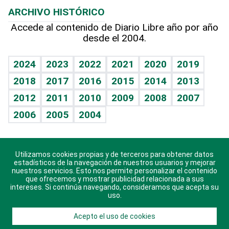
Efemérides
ARCHIVO HISTÓRICO
Hablando con el pediatra
Línea de hit
Columnistas
Hecho en casa
Cumpleaños
Accede al contenido de Diario Libre año por año
desde el 2004.
Diario de nutrición
Libreta deportiva
Lecturas
Mundo gamer
RSS
Vida y familia
BRV
Más firmas
Guía del dinero
Horóscopos
2024
2023
2022
2021
2020
2019
Eñe
TBT Deportivo
2018
2017
2016
2015
2014
2013
Juegos
2012
2011
2010
2009
2008
2007
Celebrando la vida
2006
2005
2004
Sin complejos
En pocas palabras
Utilizamos cookies propias y de terceros para obtener datos
Descarga nuestras aplicaciones para Android, iOS y
Escuchando al corazón
estadísticos de la navegación de nuestros usuarios y mejorar
sistema Huawei.
nuestros servicios. Esto nos permite personalizar el contenido
que ofrecemos y mostrar publicidad relacionada a sus
Economía Personal
intereses. Si continúa navegando, consideramos que acepta su
uso.
Consulta Libre
Acepto el uso de cookies
© 2021 Diario Libre, todos los derechos reservados.