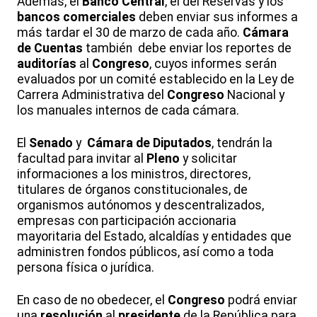
Además, el
Banco Central
, el del Reservas y los
bancos comerciales
deben enviar sus informes a
más tardar el 30 de marzo de cada año.
Cámara
de Cuentas
también debe enviar los reportes de
auditorías
al
Congreso
, cuyos informes serán
evaluados por un comité establecido en la Ley de
Carrera Administrativa del
Congreso
Nacional y
los manuales internos de cada cámara.
El
Senado
y
Cámara de Diputados
, tendrán la
facultad para invitar al
Pleno
y solicitar
informaciones a los ministros, directores,
titulares de órganos constitucionales, de
organismos autónomos y descentralizados,
empresas con participación accionaria
mayoritaria del Estado, alcaldías y entidades que
administren fondos públicos, así como a toda
persona física o jurídica.
En caso de no obedecer, el
Congreso
podrá enviar
una
resolución
al
presidente
de la República para