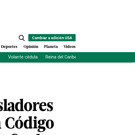
Cambiar a edición USA
Deportes
Opinión
Planeta
Videos
s
Volante cédula
Reina del Caribe
Clausura Juegos Centro
sladores
a Código