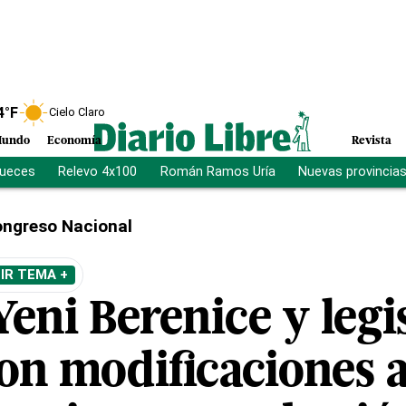
4
°F
Cielo Claro
undo
Economía
Revista
jueces
Relevo 4x100
Román Ramos Uría
Nuevas provincia
ngreso Nacional
IR TEMA +
eni Berenice y legi
ron modificaciones 