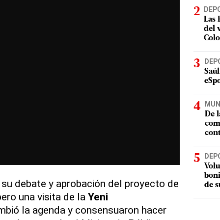
DEP
Las 
del 
Col
DEP
Saúl
eSpo
MUN
De l
com
cont
DEP
Volu
boni
 su debate y aprobación del proyecto de
de s
pero una visita de la
Yeni
bió la agenda y consensuaron hacer