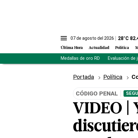
28
°C
82.
07 de agosto del 2026
Última Hora
Actualidad
Política
M
Medallas de oro RD
Evaluación de 
Portada
Política
Co
CÓDIGO PENAL
SEGU
VIDEO | Y
discutie