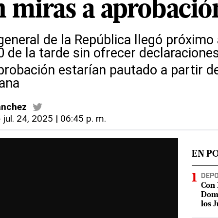
 miras a aprobación
eneral de la República llegó próximo 
0 de la tarde sin ofrecer declaracione
robación estarían pautado a partir de
ñana
ánchez
-
jul. 24, 2025 | 06:45 p. m.
EN P
DEP
Con 
Domi
los 