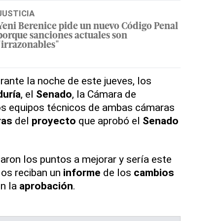
JUSTICIA
Yeni Berenice pide un nuevo Código Penal
porque sanciones actuales son
"irrazonables"
rante la noche de este jueves, los
uría
, el
Senado
, la Cámara de
os equipos técnicos de ambas cámaras
ras
del
proyecto
que aprobó el
Senado
aron los puntos a mejorar y sería este
dos reciban un
informe
de los
cambios
on la
aprobación
.