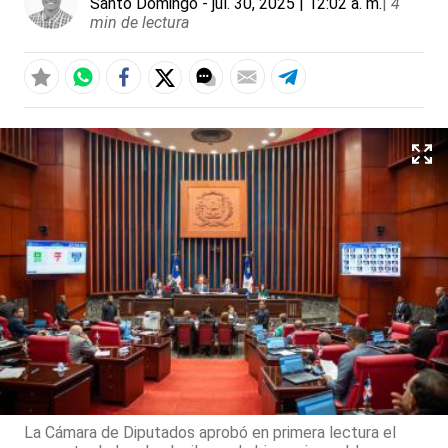
Santo Domingo
- jul. 30, 2025 | 12:02 a. m.
|
4
min de lectura
La Cámara de Diputados aprobó en primera lectura el