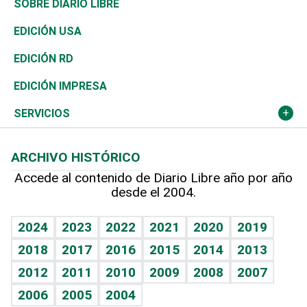
Consumo
Belleza
Golf
De buena tinta
Clima
Mundo
SOBRE DIARIO LIBRE
Reportajes
África
Vivienda
Buena Vida
Ciclismo
En Directo
Tecnología
Economía
EDICIÓN USA
Ocenanía
Telecom.
Sociales
Tenis
El Espía
Historia
Revista
EDICIÓN RD
Caribe
Global y variable
Novedades
Olimpismo
Noticiero Poteleche
Martes de tecnología
Deportes
EDICIÓN IMPRESA
Resto del mundo
Economía personal
Podcast Arte Libre
Más deportes
Columnistas
Cambio climático
Opinión
SERVICIOS
Macroeconomía
Mi mascota
Resultados deportivos
Lecturas
Planeta
Efemérides
ARCHIVO HISTÓRICO
Hablando con el pediatra
Línea de hit
Más firmas
Hecho en casa
Cumpleaños
Accede al contenido de Diario Libre año por año
desde el 2004.
Diario de nutrición
BRV
Mundo gamer
RSS
Vida y familia
TBT Deportivo
Guía del dinero
Horóscopos
2024
2023
2022
2021
2020
2019
Eñe
2018
2017
2016
2015
2014
2013
Crucigramas
2012
2011
2010
2009
2008
2007
Celebrando la vida
2006
2005
2004
Sin complejos