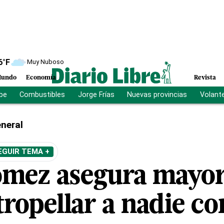
6
°F
Muy Nuboso
undo
Economía
Revista
ibe
Combustibles
Jorge Frías
Nuevas provincias
Volant
neral
EGUIR TEMA +
mez asegura mayor
tropellar a nadie c