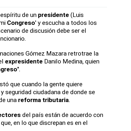
espíritu de un
presidente
(Luis
'mi
Congreso
' y escucha a todos los
scenario de discusión debe ser el
funcionario.
rmaciones Gómez Mazara retrotrae la
el
expresidente
Danilo Medina, quien
greso
".
tó que cuando la gente quiere
s y seguridad ciudadana de donde se
 de una
reforma tributaria
.
ectores
del país están de acuerdo con
o que, en lo que discrepan es en el