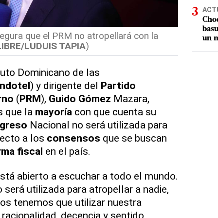
ACT
Choq
basu
ura que el PRM no atropellará con la
un m
LIBRE/LUDUIS TAPIA
)
tuto Dominicano de las
Indotel
) y dirigente del
Partido
rno
(
PRM
),
Guido Gómez
Mazara,
s que la
mayoría
con que cuenta su
greso
Nacional no será utilizada para
pecto a los
consensos
que se buscan
rma fiscal
en el país.
stá abierto a escuchar a todo el mundo.
 será utilizada para atropellar a nadie,
ros tenemos que utilizar nuestra
racionalidad, decencia y sentido