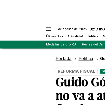
32
°C
89.
08 de agosto del 2026
Última Hora
Actualidad
Política
M
Medallas de oro RD
Reinas del Car
Portada
Política
Ge
REFORMA FISCAL
S
Guido Gó
no va a a