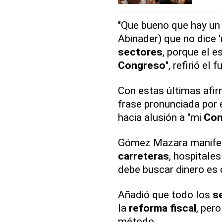
"Que bueno que hay un 
Abinader) que no dice 
sectores
, porque el e
Congreso
", refirió el 
Con estas últimas afi
frase pronunciada por 
hacia alusión a "mi
Con
Gómez Mazara manifes
carreteras
, hospitale
debe buscar dinero es
Añadió que todo los
s
la
reforma fiscal
, per
método.