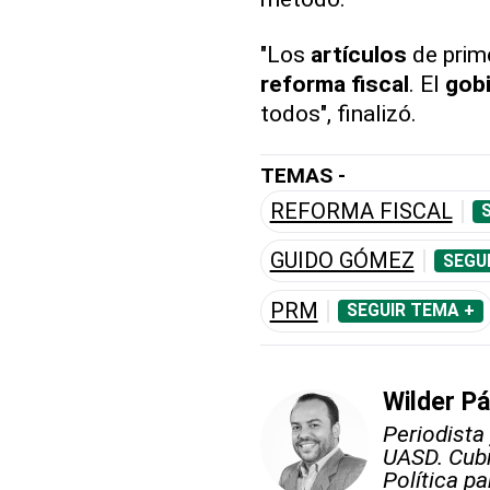
"Los
artículos
de prim
reforma fiscal
. El
gob
todos", finalizó.
TEMAS -
REFORMA FISCAL
GUIDO GÓMEZ
SEGU
PRM
SEGUIR TEMA +
Wilder P
Periodista
UASD. Cubr
Política p