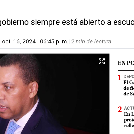
gobierno siempre está abierto a escu
-
oct. 16, 2024 | 06:45 p. m.
|
2 min de lectura
EN P
DEP
El C
de f
de S
ACT
En L
prot
rell