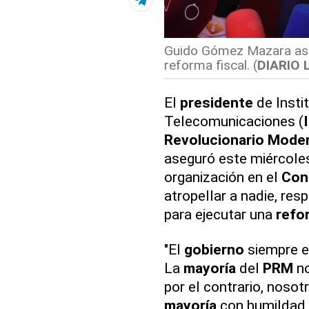
Guido Gómez Mazara aseg
reforma fiscal. (
DIARIO 
El
presidente
de Insti
Telecomunicaciones (
Revolucionario Mode
aseguró este miércole
organización en el
Con
atropellar a nadie, res
para ejecutar una
refo
"El
gobierno
siempre e
La
mayoría
del
PRM
no
por el contrario, nosot
mayoría
con humildad, 