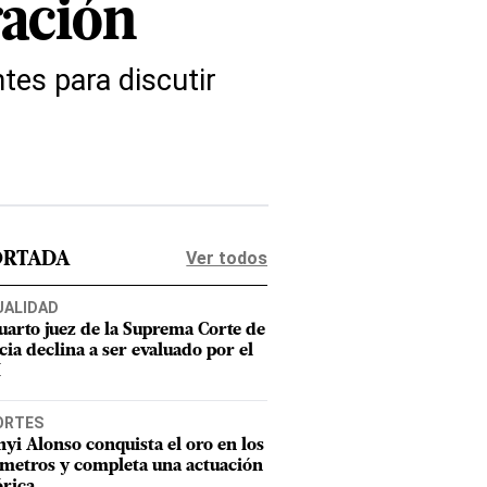
ación
tes para discutir
Ver todos
ORTADA
UALIDAD
uarto juez de la Suprema Corte de
cia declina a ser evaluado por el
M
ORTES
nyi Alonso conquista el oro en los
metros y completa una actuación
órica