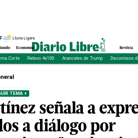
F
Lluvia Ligera
undo
Economía
Revista
ema Corte
Relevo 4x100
Aranceles de Trump
Decomisos d
neral
UIR TEMA +
tínez señala a expr
os a diálogo por