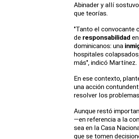
Abinader y allí sostuv
que teorías.
"Tanto el convocante 
de
responsabilidad
en
dominicanos: una
inmi
hospitales colapsados,
más", indicó Martínez.
En ese contexto, plant
una acción contundente
resolver los problema
Aunque restó importanc
—en referencia a la co
sea en la Casa Naciona
que se tomen decisiones