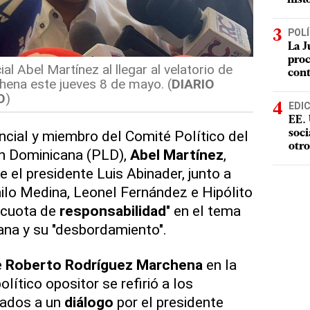
POLÍ
La J
proc
al Abel Martínez al llegar al velatorio de
con
ena este jueves 8 de mayo. (
DIARIO
O
)
EDI
EE. 
ncial y miembro del Comité Político del
soci
otro
ón Dominicana (PLD),
Abel Martínez
,
 el presidente Luis Abinader, junto a
ilo Medina, Leonel Fernández e Hipólito
 cuota de
responsabilidad
" en el tema
ana y su "desbordamiento".
e
Roberto Rodríguez Marchena
en la
olítico opositor se refirió a los
ados a un
diálogo
por el presidente