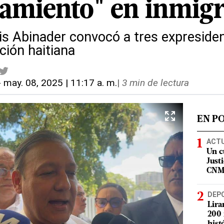
amiento" en inmigr
is Abinader convocó a tres expresiden
ción haitiana
-
may. 08, 2025 | 11:17 a. m.
|
3 min de lectura
EN P
ACT
Un c
Justi
CN
DEP
Lira
200 
hist