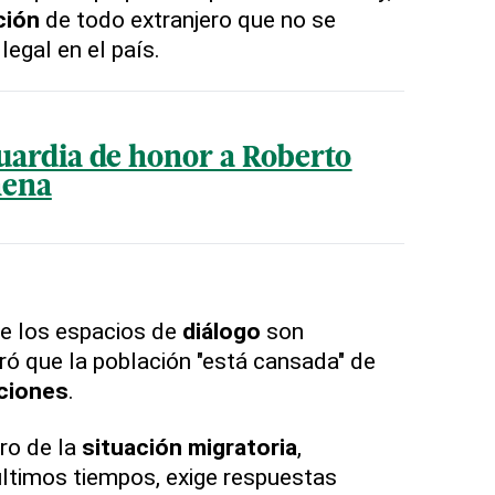
ción
de todo extranjero que no se
legal en el país.
uardia de honor a Roberto
hena
ue los espacios de
diálogo
son
eró que la población "está cansada" de
ciones
.
oro de la
situación migratoria
,
ltimos tiempos, exige respuestas