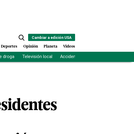
Cambiar a edición USA
Deportes
Opinión
Planeta
Videos
e droga
Televisión local
Accidente Los Ríos
Fuerza antipand
esidentes