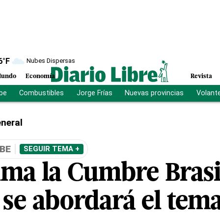
6
°F
Nubes Dispersas
undo
Economía
Revista
ibe
Combustibles
Jorge Frías
Nuevas provincias
Volant
neral
BE
SEGUIR TEMA +
ima la Cumbre Bras
 se abordará el tem