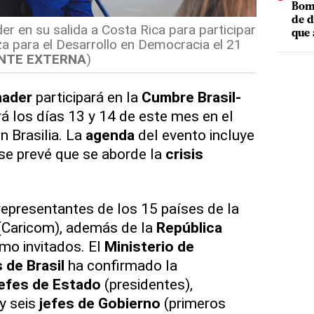
Bomb
de d
er en su salida a Costa Rica para participar
que 
za para el Desarrollo en Democracia el 21
NTE EXTERNA
)
nader
participará en la
Cumbre Brasil-
rá los días 13 y 14 de este mes en el
n Brasilia. La
agenda
del evento incluye
 se prevé que se aborde la
crisis
 representantes de los 15 países de la
(Caricom), además de la
República
o invitados. El
Ministerio de
 de Brasil
ha confirmado la
jefes de Estado
(presidentes),
 y seis
jefes de Gobierno
(primeros