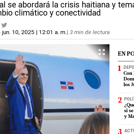
nal se abordará la crisis haitiana y te
bio climático y conectividad
-
jun. 10, 2025 | 12:01 a. m.
|
3 min de lectura
EN P
DEP
Con 
Domi
los 
POLÍ
¿Qué
si s
y Ma
ACT