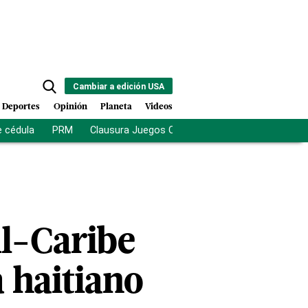
Cambiar a edición USA
Deportes
Opinión
Planeta
Videos
e cédula
PRM
Clausura Juegos Centroamericanos
De la Es
il-Caribe
a haitiano