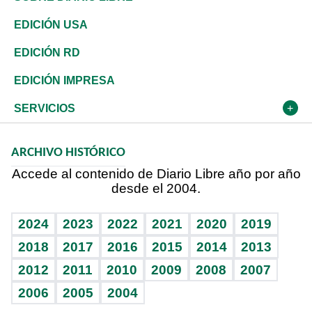
Reportajes
África
Vivienda
Buena Vida
Ciclismo
De buena tinta
Tecnología
Economía
EDICIÓN USA
Ocenanía
Telecom.
Sociales
Tenis
En Directo
Historia
Revista
EDICIÓN RD
Caribe
Global y variable
Novedades
Olimpismo
Frente al Statu Quo
Despertando al gigante
Deportes
EDICIÓN IMPRESA
Resto del mundo
Economía personal
Podcast Arte Libre
Más deportes
El Espía
Cambio climático
Opinión
SERVICIOS
Macroeconomía
Mi mascota
Resultados deportivos
Noticiero Poteleche
Planeta
Efemérides
ARCHIVO HISTÓRICO
Hablando con el pediatra
Línea de hit
Columnistas
Hecho en casa
Cumpleaños
Accede al contenido de Diario Libre año por año
desde el 2004.
Diario de nutrición
Libreta deportiva
Lecturas
Mundo gamer
RSS
Vida y familia
BRV
Más firmas
Guía del dinero
Horóscopos
2024
2023
2022
2021
2020
2019
Eñe
TBT Deportivo
2018
2017
2016
2015
2014
2013
Juegos
2012
2011
2010
2009
2008
2007
Celebrando la vida
2006
2005
2004
Sin complejos