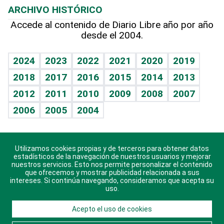
ARCHIVO HISTÓRICO
Hablando con el pediatra
Línea de hit
Más firmas
Hecho en casa
Cumpleaños
Accede al contenido de Diario Libre año por año
desde el 2004.
Diario de nutrición
BRV
Mundo gamer
RSS
Vida y familia
TBT Deportivo
Guía del dinero
Horóscopos
2024
2023
2022
2021
2020
2019
Eñe
2018
2017
2016
2015
2014
2013
Crucigramas
2012
2011
2010
2009
2008
2007
Celebrando la vida
2006
2005
2004
Sin complejos
En pocas palabras
Utilizamos cookies propias y de terceros para obtener datos
Descarga nuestras aplicaciones para Android, iOS y
Escuchando al corazón
estadísticos de la navegación de nuestros usuarios y mejorar
sistema Huawei.
nuestros servicios. Esto nos permite personalizar el contenido
que ofrecemos y mostrar publicidad relacionada a sus
Economía Personal
intereses. Si continúa navegando, consideramos que acepta su
uso.
Consulta Libre
Acepto el uso de cookies
© 2021 Diario Libre, todos los derechos reservados.