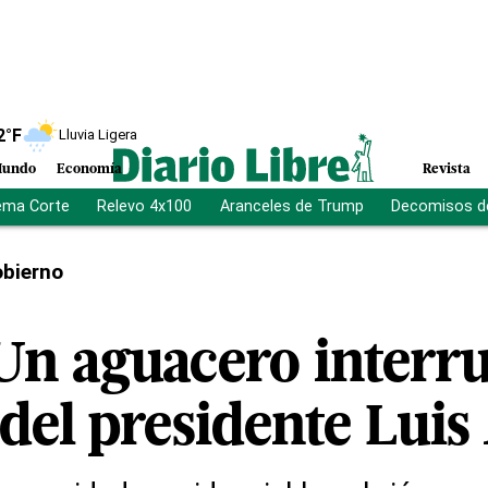
2
°F
Lluvia Ligera
undo
Economía
Revista
ema Corte
Relevo 4x100
Aranceles de Trump
Decomisos d
bierno
Un aguacero inter
 del presidente Luis