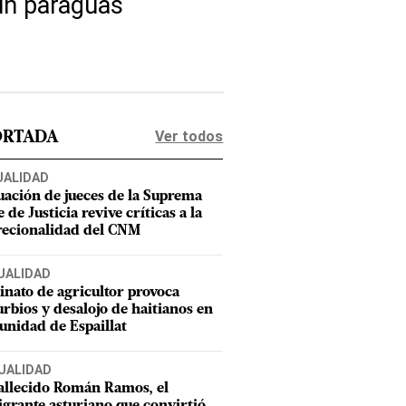
 un paraguas
Ver todos
ORTADA
UALIDAD
uación de jueces de la Suprema
 de Justicia revive críticas a la
recionalidad del CNM
UALIDAD
inato de agricultor provoca
urbios y desalojo de haitianos en
nidad de Espaillat
UALIDAD
allecido Román Ramos, el
grante asturiano que convirtió