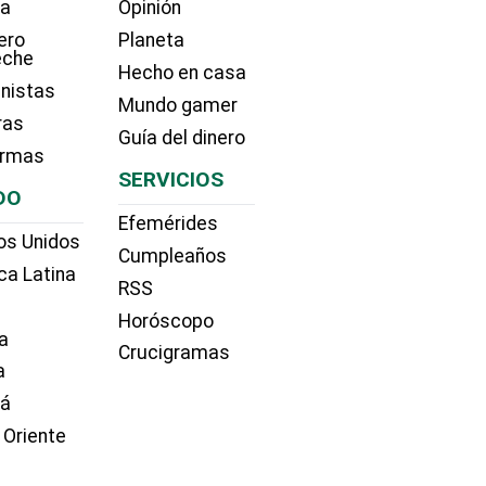
ía
Opinión
ero
Planeta
eche
Hecho en casa
nistas
Mundo gamer
ras
Guía del dinero
irmas
SERVICIOS
DO
Efemérides
os Unidos
Cumpleaños
ca Latina
RSS
Horóscopo
a
Crucigramas
a
dá
 Oriente