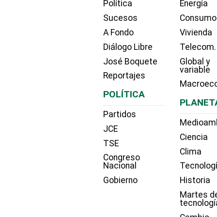
Política
Energía
Sucesos
Consumo
A Fondo
Vivienda
Diálogo Libre
Telecom.
José Boquete
Global y
variable
Reportajes
Macroec
POLÍTICA
PLANET
Partidos
Medioam
JCE
Ciencia
TSE
Clima
Congreso
Nacional
Tecnolog
Gobierno
Historia
Martes d
tecnologí