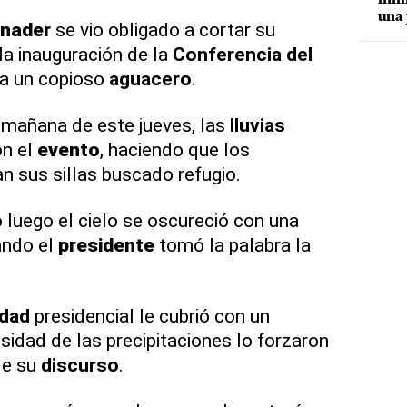
una 
inader
se vio obligado a cortar su
a inauguración de la
Conferencia del
a un copioso
aguacero
.
 mañana de este jueves, las
lluvias
on el
evento
, haciendo que los
 sus sillas buscado refugio.
 luego el cielo se oscureció con una
ando el
presidente
tomó la palabra la
idad
presidencial le cubrió con un
ensidad de las precipitaciones lo forzaron
 de su
discurso
.