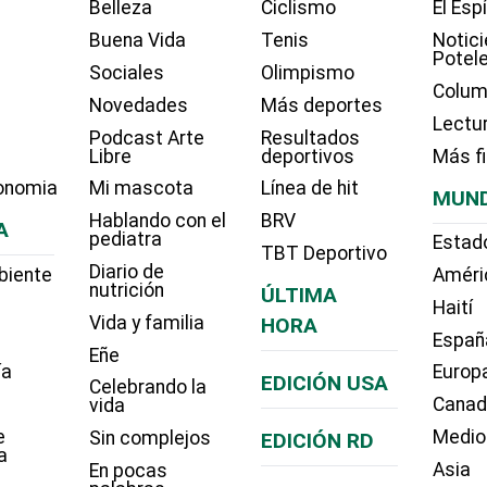
Belleza
Ciclismo
El Esp
Buena Vida
Tenis
Notici
Potel
Sociales
Olimpismo
Colum
Novedades
Más deportes
Lectu
Podcast Arte
Resultados
Libre
deportivos
Más f
onomia
Mi mascota
Línea de hit
MUN
Hablando con el
BRV
A
pediatra
Estad
TBT Deportivo
Diario de
biente
Améri
nutrición
ÚLTIMA
Haití
Vida y familia
HORA
Españ
Eñe
ía
Europ
EDICIÓN USA
Celebrando la
Cana
vida
e
Medio
Sin complejos
EDICIÓN RD
a
Asia
En pocas