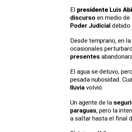
El
presidente
Luis
Ab
discurso
en medio de l
Poder Judicial
debido 
Desde temprano, en la
ocasionales perturbar
presentes
abandonaran
El agua se detuvo, pero
pesada nubosidad. Cu
lluvia
volvió.
Un agente de la
segur
paraguas
, pero la int
a saltar hasta el final