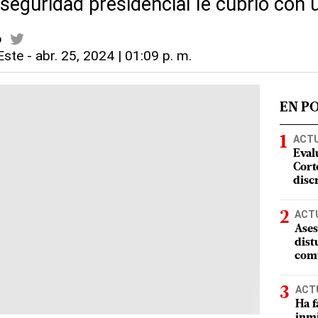
 seguridad presidencial le cubrió con
o
Este
-
abr. 25, 2024 | 01:09 p. m.
EN P
ACT
Eval
Corte
disc
ACT
Ases
dist
comu
ACT
Ha f
inmi