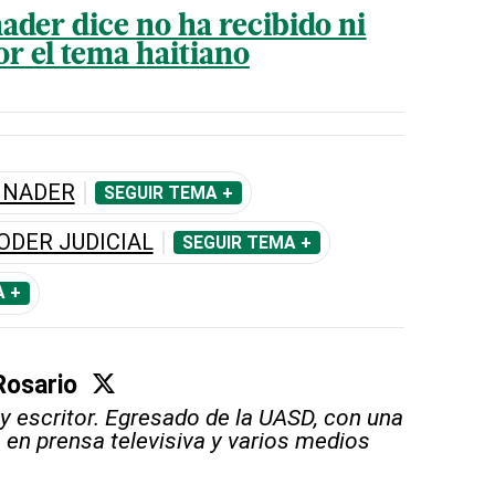
ader dice no ha recibido ni
or el tema haitiano
BINADER
SEGUIR TEMA +
ODER JUDICIAL
SEGUIR TEMA +
A +
Rosario
 y escritor. Egresado de la UASD, con una
a en prensa televisiva y varios medios