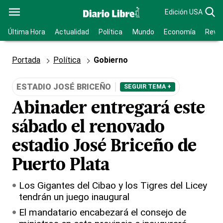
Edición USA
Última Hora
Actualidad
Política
Mundo
Economía
Revis
Portada
Política
Gobierno
ESTADIO JOSÉ BRICEÑO
SEGUIR TEMA +
Abinader entregará este
sábado el renovado
estadio José Briceño de
Puerto Plata
Los Gigantes del Cibao y los Tigres del Licey
tendrán un juego inaugural
El mandatario encabezará el consejo de