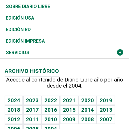
José Boquete
Asia
Consumo
Belleza
Golf
De buena tinta
Clima
Mundo
SOBRE DIARIO LIBRE
Reportajes
África
Vivienda
Buena Vida
Ciclismo
En Directo
Tecnología
Economía
EDICIÓN USA
Ocenanía
Telecom.
Sociales
Tenis
El Espía
Historia
Revista
EDICIÓN RD
Caribe
Global y variable
Novedades
Olimpismo
Noticiero Poteleche
Martes de tecnología
Deportes
EDICIÓN IMPRESA
Resto del mundo
Economía personal
Podcast Arte Libre
Más deportes
Columnistas
Cambio climático
Opinión
SERVICIOS
Macroeconomía
Mi mascota
Resultados deportivos
Lecturas
Planeta
Efemérides
ARCHIVO HISTÓRICO
Hablando con el pediatra
Línea de hit
Más firmas
Hecho en casa
Cumpleaños
Accede al contenido de Diario Libre año por año
desde el 2004.
Diario de nutrición
BRV
Mundo gamer
RSS
Vida y familia
TBT Deportivo
Guía del dinero
Horóscopos
2024
2023
2022
2021
2020
2019
Eñe
2018
2017
2016
2015
2014
2013
Crucigramas
2012
2011
2010
2009
2008
2007
Celebrando la vida
2006
2005
2004