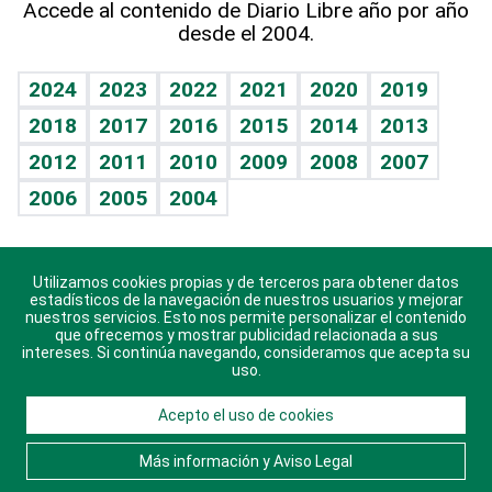
Accede al contenido de Diario Libre año por año
desde el 2004.
Diario de nutrición
BRV
Más firmas
Mundo gamer
RSS
Vida y familia
TBT Deportivo
Guía del dinero
Horóscopos
2024
2023
2022
2021
2020
2019
Eñe
2018
2017
2016
2015
2014
2013
Juegos
2012
2011
2010
2009
2008
2007
Celebrando la vida
2006
2005
2004
Sin complejos
En pocas palabras
Utilizamos cookies propias y de terceros para obtener datos
Descarga nuestras aplicaciones para Android, iOS y
Escuchando al corazón
estadísticos de la navegación de nuestros usuarios y mejorar
sistema Huawei.
nuestros servicios. Esto nos permite personalizar el contenido
que ofrecemos y mostrar publicidad relacionada a sus
Economía Personal
intereses. Si continúa navegando, consideramos que acepta su
uso.
Consulta Libre
Acepto el uso de cookies
© 2021 Diario Libre, todos los derechos reservados.
Consulta el
Aviso Legal
. Ponte en
Contacto
con
Más información y Aviso Legal
nosotros y conoce más sobre Diario Libre