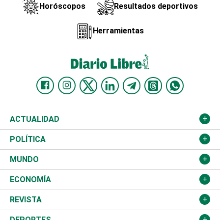
Horóscopos
Resultados deportivos
Herramientas
ACTUALIDAD
Nacional
POLÍTICA
Ciudad
Partidos
MUNDO
Educación
JCE
Estados Unidos
ECONOMÍA
Salud
TSE
América Latina
Finanzas
REVISTA
Justicia
Congreso Nacional
Haití
Turismo
Música
DEPORTES