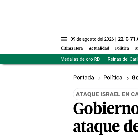
22
°C
71.
09 de agosto del 2026
Última Hora
Actualidad
Política
M
Medallas de oro RD
Reinas del Car
Portada
Política
Go
ATAQUE ISRAEL EN C
Gobierno
ataque de