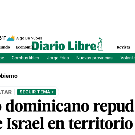
6
°F
Algo De Nubes
undo
Economía
Revista
ibe
Combustibles
Jorge Frías
Nuevas provincias
Volant
bierno
ATAR
SEGUIR TEMA +
 dominicano repudi
 Israel en territori