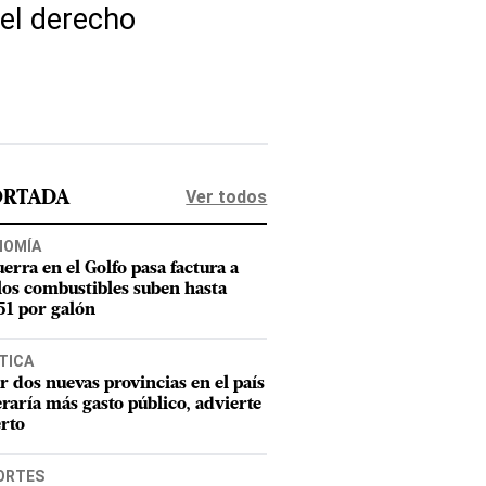
del derecho
Ver todos
ORTADA
NOMÍA
uerra en el Golfo pasa factura a
los combustibles suben hasta
1 por galón
TICA
r dos nuevas provincias en el país
raría más gasto público, advierte
rto
ORTES