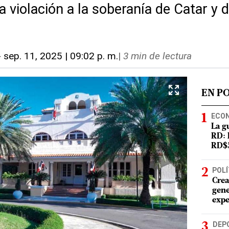
 violación a la soberanía de Catar y 
-
sep. 11, 2025 | 09:02 p. m.
|
3 min de lectura
EN P
ECO
La g
RD: 
RD$5
POLÍ
Crea
gene
expe
DEP