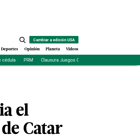
Cambiar a edición USA
Deportes
Opinión
Planeta
Videos
e cédula
PRM
Clausura Juegos Centroamericanos
De la Es
a el
o de Catar