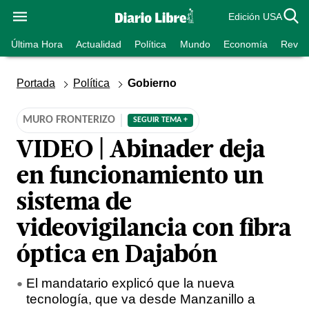
Edición USA
Última Hora
Actualidad
Política
Mundo
Economía
Revist
Portada
Política
Gobierno
MURO FRONTERIZO
SEGUIR TEMA +
VIDEO | Abinader deja
en funcionamiento un
sistema de
videovigilancia con fibra
óptica en Dajabón
El mandatario explicó que la nueva
tecnología, que va desde Manzanillo a