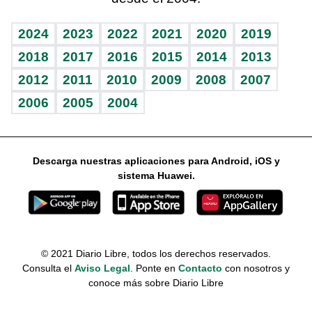
Lecturas
Mundo gamer
RSS
Vida y familia
BRV
Más firmas
Guía del dinero
Horóscopos
2024
2023
2022
2021
2020
2019
Eñe
TBT Deportivo
2018
2017
2016
2015
2014
2013
Juegos
2012
2011
2010
2009
2008
2007
Celebrando la vida
2006
2005
2004
Sin complejos
En pocas palabras
Descarga nuestras aplicaciones para Android, iOS y
Escuchando al corazón
sistema Huawei.
Economía Personal
Consulta Libre
© 2021 Diario Libre, todos los derechos reservados.
Consulta el
Aviso Legal
. Ponte en
Contacto
con nosotros y
conoce más sobre Diario Libre