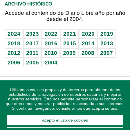
ARCHIVO HISTÓRICO
Hablando con el pediatra
Línea de hit
Columnistas
Hecho en casa
Cumpleaños
Accede al contenido de Diario Libre año por año
desde el 2004.
Diario de nutrición
Libreta deportiva
Lecturas
Mundo gamer
RSS
Vida y familia
BRV
Más firmas
Guía del dinero
Horóscopos
2024
2023
2022
2021
2020
2019
Eñe
TBT Deportivo
2018
2017
2016
2015
2014
2013
Juegos
2012
2011
2010
2009
2008
2007
Celebrando la vida
2006
2005
2004
Sin complejos
En pocas palabras
Descarga nuestras aplicaciones para Android, iOS y
Escuchando al corazón
Utilizamos cookies propias y de terceros para obtener datos
sistema Huawei.
estadísticos de la navegación de nuestros usuarios y mejorar
nuestros servicios. Esto nos permite personalizar el contenido
Economía Personal
que ofrecemos y mostrar publicidad relacionada a sus intereses.
Si continúa navegando, consideramos que acepta su uso.
Consulta Libre
Acepto el uso de cookies
© 2021 Diario Libre, todos los derechos reservados.