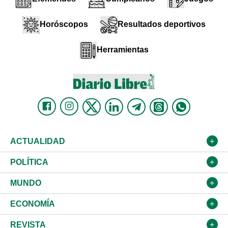
Horóscopos
Resultados deportivos
Herramientas
ACTUALIDAD
Nacional
POLÍTICA
Ciudad
Partidos
MUNDO
Educación
JCE
Estados Unidos
ECONOMÍA
Salud
TSE
América Latina
Finanzas
REVISTA