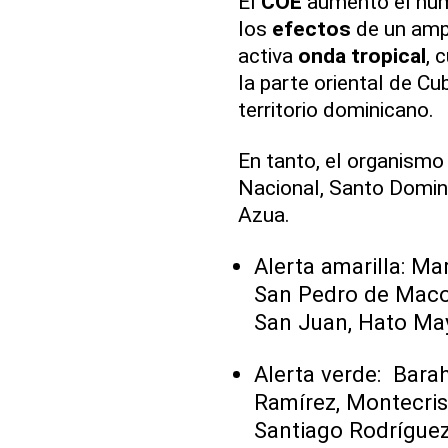
El
COE
aumentó el núme
los
efectos
de un amp
activa
onda tropical
, 
la parte oriental de Cu
territorio dominicano.
En tanto, el organism
Nacional, Santo Domin
Azua.
Alerta amarilla: Ma
San Pedro de Macor
San Juan, Hato May
Alerta verde: Bara
Ramírez, Montecrist
Santiago Rodríguez, 