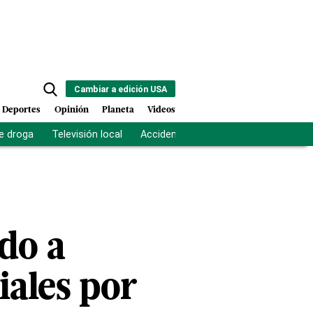
Cambiar a edición USA
Deportes
Opinión
Planeta
Videos
e droga
Televisión local
Accidente Los Ríos
Fuerza antipand
do a
iales por