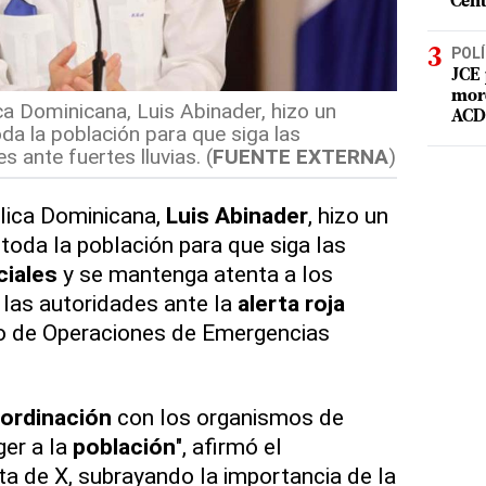
Cent
POLÍ
JCE 
mord
ca Dominicana, Luis Abinader, hizo un
ACD 
da la población para que siga las
 ante fuertes lluvias. (
FUENTE EXTERNA
)
lica Dominicana,
Luis Abinader
, hizo un
 toda la población para que siga las
iales
y se mantenga atenta a los
 las autoridades ante la
alerta roja
ro de Operaciones de Emergencias
ordinación
con los organismos de
er a la
población
", afirmó el
a de X, subrayando la importancia de la