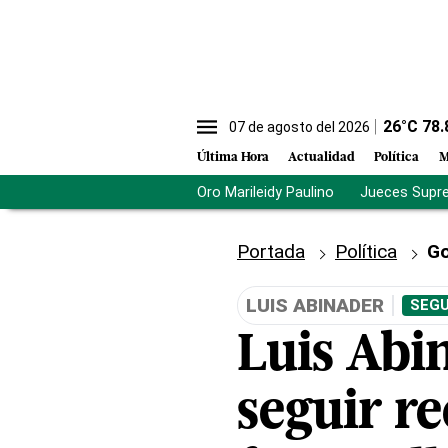
26
°C
78.
07 de agosto del 2026
Última Hora
Actualidad
Política
M
Oro Marileidy Paulino
Jueces Supr
Portada
Política
Go
LUIS ABINADER
SEGU
Luis Abi
seguir r