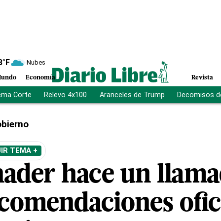
8
°F
Nubes
undo
Economía
Revista
ema Corte
Relevo 4x100
Aranceles de Trump
Decomisos d
bierno
IR TEMA +
nader hace un llama
ecomendaciones ofic