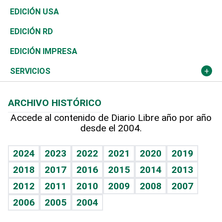
Reportajes
África
Vivienda
Buena Vida
Ciclismo
En Directo
Tecnología
Economía
EDICIÓN USA
Ocenanía
Telecom.
Sociales
Tenis
El Espía
Historia
Revista
EDICIÓN RD
Caribe
Global y variable
Novedades
Olimpismo
Noticiero Poteleche
Martes de tecnología
Deportes
EDICIÓN IMPRESA
Resto del mundo
Economía personal
Podcast Arte Libre
Más deportes
Columnistas
Cambio climático
Opinión
SERVICIOS
Macroeconomía
Mi mascota
Resultados deportivos
Lecturas
Planeta
Efemérides
ARCHIVO HISTÓRICO
Hablando con el pediatra
Línea de hit
Más firmas
Hecho en casa
Cumpleaños
Accede al contenido de Diario Libre año por año
desde el 2004.
Diario de nutrición
BRV
Mundo gamer
RSS
Vida y familia
TBT Deportivo
Guía del dinero
Horóscopos
2024
2023
2022
2021
2020
2019
Eñe
2018
2017
2016
2015
2014
2013
Crucigramas
2012
2011
2010
2009
2008
2007
Celebrando la vida
2006
2005
2004
Sin complejos