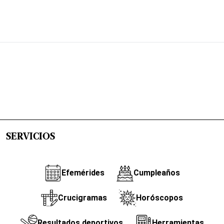
SERVICIOS
Efemérides
Cumpleaños
Crucigramas
Horóscopos
Resultados deportivos
Herramientas