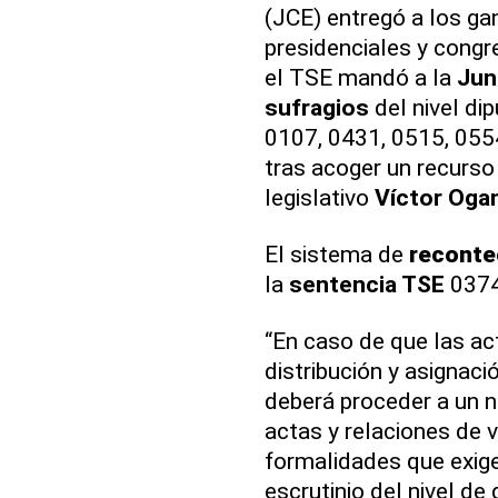
(JCE) entregó a los ga
presidenciales y cong
el TSE mandó a la
Jun
sufragios
del nivel di
0107, 0431, 0515, 0554
tras acoger un recurso
legislativo
Víctor Oga
El sistema de
reconte
la
sentencia TSE
0374
“En caso de que las ac
distribución y asignaci
deberá proceder a un nu
actas y relaciones de 
formalidades que exige
escrutinio del nivel de