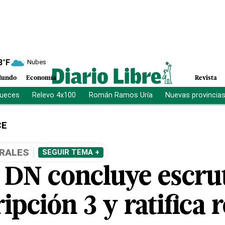
8
°F
Nubes
undo
Economía
Revista
jueces
Relevo 4x100
Román Ramos Uría
Nuevas provincia
CE
RALES
SEGUIR TEMA +
 DN concluye escrut
ipción 3 y ratifica 