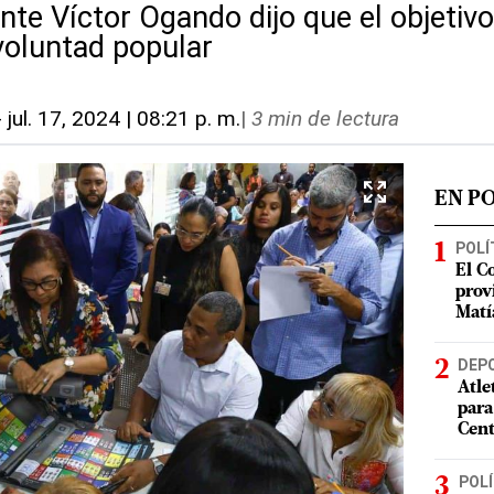
nte Víctor Ogando dijo que el objetivo
voluntad popular
-
jul. 17, 2024 | 08:21 p. m.
|
3 min de lectura
EN P
POLÍ
El C
prov
Matí
DEP
Atle
para
Cent
POLÍ