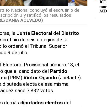
JCE 
mord
strito Nacional concluyó el escrutinio de
ACD 
scripción 3 y ratificó los resultados
BRE/DANIA ACEVEDO
)
oras, la
Junta Electoral
del
Distrito
crutinio de seis colegios de la
 lo ordenó el Tribunal Superior
do 9 de julio.
l
Electoral Provisional número 18, el
ó que el candidato del
Partido
rno
(PRM)
Víctor Ogando
(apelante)
a diputada electa de esa misma
Jáquez sacó 7,832 votos.
los demás
diputados electos
del