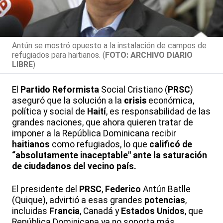
Antún se mostró opuesto a la instalación de campos de
refugiados para haitianos. (
FOTO: ARCHIVO DIARIO
LIBRE
)
El
Partido
Reformista
Social Cristiano (
PRSC
)
aseguró que la solución a la
crisis
económica,
política y social de
Haití
, es responsabilidad de las
grandes naciones, que ahora quieren tratar de
imponer a la República Dominicana recibir
haitianos
como refugiados, lo que
calificó de
“absolutamente inaceptable" ante la saturación
de ciudadanos del vecino país.
El presidente del
PRSC
,
Federico
Antún Batlle
(Quique), advirtió a esas grandes
potencias
,
incluidas
Francia
, Canadá y
Estados
Unidos
, que
República Dominicana ya no soporta más