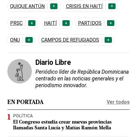
QUIQUE ANTÚN
CRISIS EN HAITÍ
+
+
PRSC
HAITÍ
PARTIDOS
+
+
+
ONU
CAMPOS DE REFUGIADOS
+
+
Diario Libre
Periódico líder de República Dominicana
centrado en las noticias generales y el
periodismo innovador.
Ver todos
EN PORTADA
POLÍTICA
El Congreso estudia crear nuevas provincias
llamadas Santa Lucía y Matías Ramón Mella