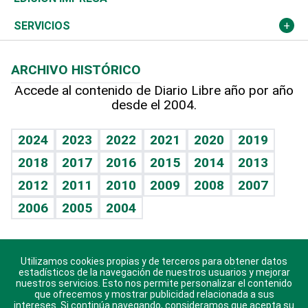
Resto del mundo
Economía personal
Podcast Arte Libre
Más deportes
Columnistas
Cambio climático
Opinión
SERVICIOS
Macroeconomía
Mi mascota
Resultados deportivos
Lecturas
Planeta
Efemérides
ARCHIVO HISTÓRICO
Hablando con el pediatra
Línea de hit
Más firmas
Hecho en casa
Cumpleaños
Accede al contenido de Diario Libre año por año
desde el 2004.
Diario de nutrición
BRV
Mundo gamer
RSS
Vida y familia
TBT Deportivo
Guía del dinero
Horóscopos
2024
2023
2022
2021
2020
2019
Eñe
2018
2017
2016
2015
2014
2013
Crucigramas
2012
2011
2010
2009
2008
2007
Celebrando la vida
2006
2005
2004
Sin complejos
En pocas palabras
Utilizamos cookies propias y de terceros para obtener datos
Descarga nuestras aplicaciones para Android, iOS y
Escuchando al corazón
estadísticos de la navegación de nuestros usuarios y mejorar
sistema Huawei.
nuestros servicios. Esto nos permite personalizar el contenido
que ofrecemos y mostrar publicidad relacionada a sus
Economía Personal
intereses. Si continúa navegando, consideramos que acepta su