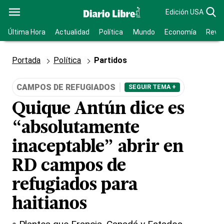
Edición USA
Última Hora
Actualidad
Política
Mundo
Economía
Revis
Portada
Política
Partidos
CAMPOS DE REFUGIADOS
SEGUIR TEMA +
Quique Antún dice es
“absolutamente
inaceptable” abrir en
RD campos de
refugiados para
haitianos