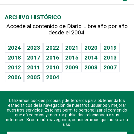
Macroeconomía
Mi mascota
Resultados deportivos
Lecturas
Planeta
Efemérides
ARCHIVO HISTÓRICO
Hablando con el pediatra
Línea de hit
Más firmas
Hecho en casa
Cumpleaños
Accede al contenido de Diario Libre año por año
desde el 2004.
Diario de nutrición
BRV
Mundo gamer
RSS
Vida y familia
TBT Deportivo
Guía del dinero
Horóscopos
2024
2023
2022
2021
2020
2019
Eñe
2018
2017
2016
2015
2014
2013
Crucigramas
2012
2011
2010
2009
2008
2007
Celebrando la vida
2006
2005
2004
Sin complejos
En pocas palabras
Utilizamos cookies propias y de terceros para obtener datos
Descarga nuestras aplicaciones para Android, iOS y
Escuchando al corazón
estadísticos de la navegación de nuestros usuarios y mejorar
sistema Huawei.
nuestros servicios. Esto nos permite personalizar el contenido
que ofrecemos y mostrar publicidad relacionada a sus
Economía Personal
intereses. Si continúa navegando, consideramos que acepta su
uso.
Consulta Libre