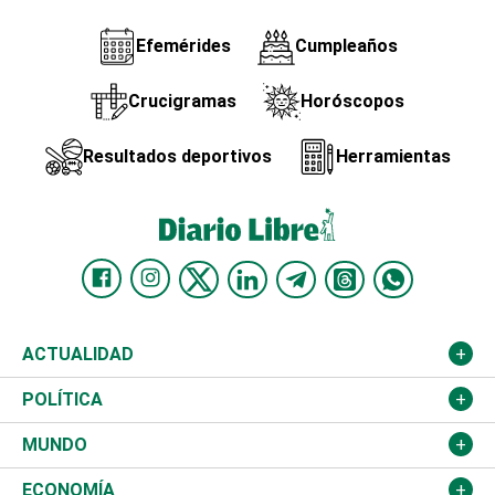
Efemérides
Cumpleaños
Crucigramas
Horóscopos
Resultados deportivos
Herramientas
ACTUALIDAD
Nacional
POLÍTICA
Ciudad
Partidos
MUNDO
Educación
JCE
Estados Unidos
ECONOMÍA