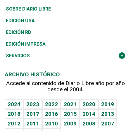
José Boquete
Asia
Consumo
Belleza
Golf
De buena tinta
Clima
Mundo
SOBRE DIARIO LIBRE
Reportajes
África
Vivienda
Buena Vida
Ciclismo
En Directo
Tecnología
Economía
EDICIÓN USA
Ocenanía
Telecom.
Sociales
Tenis
El Espía
Historia
Revista
EDICIÓN RD
Caribe
Global y variable
Novedades
Olimpismo
Noticiero Poteleche
Martes de tecnología
Deportes
EDICIÓN IMPRESA
Resto del mundo
Economía personal
Podcast Arte Libre
Más deportes
Columnistas
Cambio climático
Opinión
SERVICIOS
Macroeconomía
Mi mascota
Resultados deportivos
Lecturas
Planeta
Efemérides
ARCHIVO HISTÓRICO
Hablando con el pediatra
Línea de hit
Más firmas
Hecho en casa
Cumpleaños
Accede al contenido de Diario Libre año por año
desde el 2004.
Diario de nutrición
BRV
Mundo gamer
RSS
Vida y familia
TBT Deportivo
Guía del dinero
Horóscopos
2024
2023
2022
2021
2020
2019
Eñe
2018
2017
2016
2015
2014
2013
Crucigramas
2012
2011
2010
2009
2008
2007
Celebrando la vida