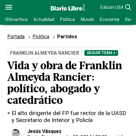
Edición USA
Última Hora
Actualidad
Política
Mundo
Economía
Revis
Portada
Política
Partidos
FRANKLIN ALMEYDA RANCIER
SEGUIR TEMA +
Vida y obra de Franklin
Almeyda Rancier:
político, abogado y
catedrático
El alto dirigente del FP fue rector de la UASD
y Secretario de Interior y Policía
Jesús Vásquez