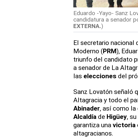
Eduardo -Yayo- Sanz Lov
candidatura a senador por
EXTERNA.
)
El secretario nacional
Moderno (
PRM
), Edua
triunfo del candidato p
a senador de La Altagra
las
elecciones
del pró
Sanz Lovatón señaló qu
Altagracia y todo el pa
Abinader
, así como la
Alcaldía
de
Higüey
, s
garantiza una
victoria
altagracianos.