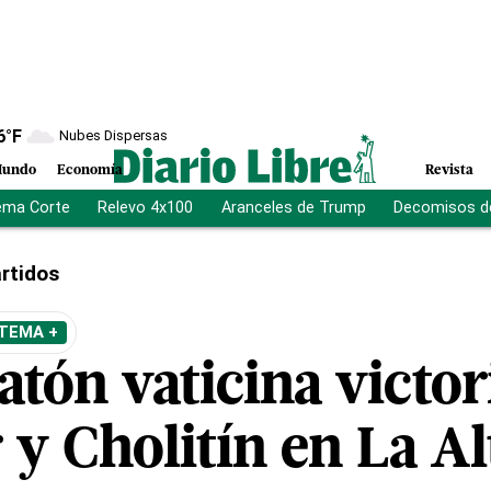
6
°F
Nubes Dispersas
undo
Economía
Revista
ema Corte
Relevo 4x100
Aranceles de Trump
Decomisos d
rtidos
 TEMA +
tón vaticina victor
y Cholitín en La Al