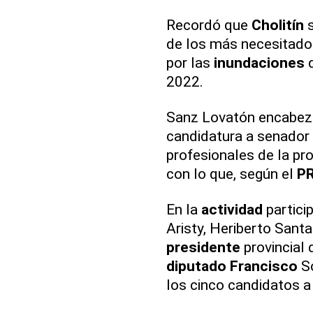
Recordó que
Cholitín
s
de los más necesitados
por las
inundaciones
d
2022.
Sanz Lovatón encabe
candidatura a senador
profesionales de la prov
con lo que, según el
P
En la
actividad
partici
Aristy, Heriberto Santa
presidente
provincial 
diputado
Francisco
So
los cinco candidatos a