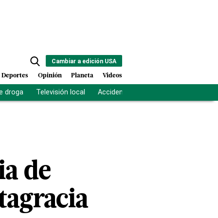
Cambiar a edición USA
Deportes
Opinión
Planeta
Videos
e droga
Televisión local
Accidente Los Ríos
Fuerza antipand
ia de
tagracia