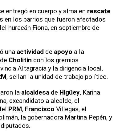
e entregó en cuerpo y alma en
rescate
 en los barrios que fueron afectados
el huracán Fiona, en septiembre de
zó una
actividad
de
apoyo
a la
 de
Cholitín
con los gremios
incia Altagracia y la dirigencia local,
RM
, sellan la unidad de trabajo político.
paron la
alcaldesa
de
Higüey
, Karina
na, excandidato a alcalde, el
del
PRM
,
Francisco
Villegas, el
limán, la gobernadora Martina Pepén, y
 diputados.