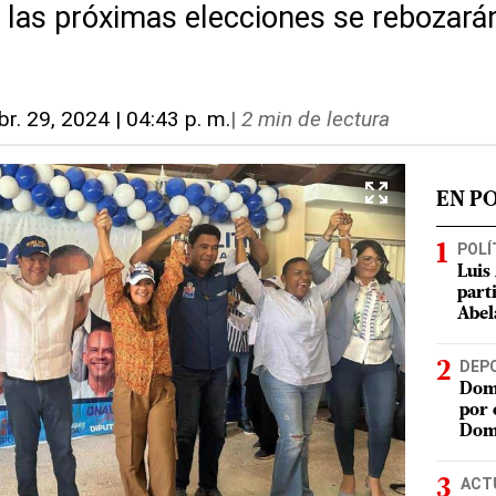
 las próximas elecciones se rebozará
br. 29, 2024 | 04:43 p. m.
|
2 min de lectura
EN P
POLÍ
Luis
part
Abel
DEP
Domi
por 
Dom
ACT