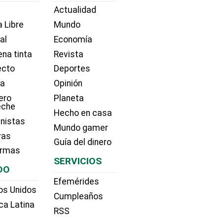
Actualidad
 Libre
Mundo
ial
Economía
na tinta
Revista
ecto
Deportes
ía
Opinión
ero
Planeta
eche
Hecho en casa
nistas
Mundo gamer
ras
Guía del dinero
irmas
SERVICIOS
DO
Efemérides
os Unidos
Cumpleaños
ca Latina
RSS