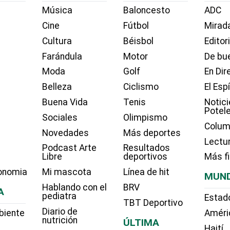
Música
Baloncesto
ADC
Cine
Fútbol
Mirada
Cultura
Béisbol
Editor
Farándula
Motor
De bue
Moda
Golf
En Dir
Belleza
Ciclismo
El Esp
Buena Vida
Tenis
Notici
Potel
Sociales
Olimpismo
Colum
Novedades
Más deportes
Lectu
Podcast Arte
Resultados
Libre
deportivos
Más f
onomia
Mi mascota
Línea de hit
MUN
Hablando con el
BRV
A
pediatra
Estad
TBT Deportivo
Diario de
biente
Améri
nutrición
ÚLTIMA
Haití