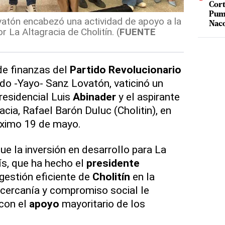
Cort
Puma
atón encabezó una actividad de apoyo a la
Nac
 La Altagracia de Cholitín. (
FUENTE
 de finanzas del
Partido
Revolucionario
rdo -Yayo- Sanz Lovatón, vaticinó un
residencial Luis
Abinader
y el aspirante
cia, Rafael Barón Duluc (Cholitin), en
ximo 19 de mayo.
e la inversión en desarrollo para La
ís, que ha hecho el
presidente
 gestión eficiente de
Cholitín
en la
u cercanía y compromiso social le
con el
apoyo
mayoritario de los