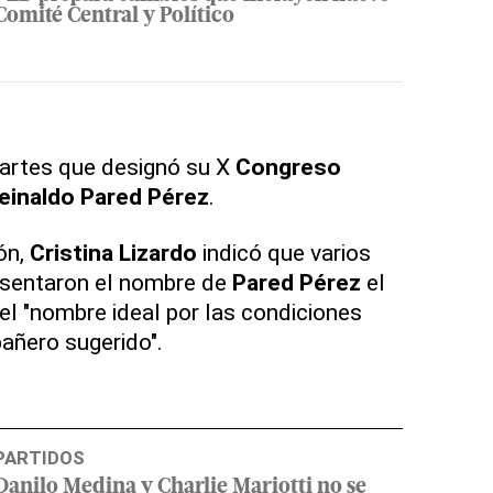
Comité Central y Político
artes que designó su X
Congreso
einaldo
Pared
Pérez
.
ón,
Cristina
Lizardo
indicó que varios
sentaron el nombre de
Pared
Pérez
el
el "nombre ideal por las condiciones
añero sugerido".
PARTIDOS
Danilo Medina y Charlie Mariotti no se