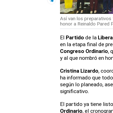
Así van los preparativos
honor a Reinaldo Pared P
El
Partido
de la
Liber
en la etapa final de pr
Congreso
Ordinario
, 
y al que nombró en ho
Cristina
Lizardo
, coor
ha informado que todo
según lo planeado, as
significativo.
El partido ya tiene lis
Ordinario
, el cronogra