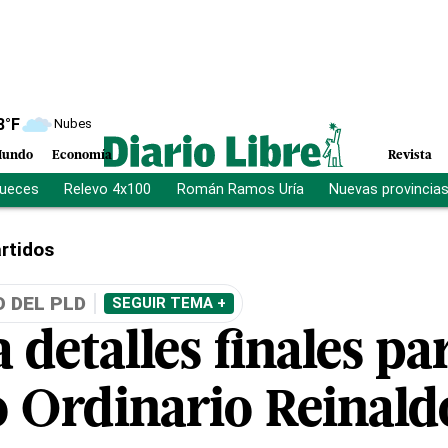
8
°F
Nubes
undo
Economía
Revista
jueces
Relevo 4x100
Román Ramos Uría
Nuevas provincia
rtidos
 DEL PLD
SEGUIR TEMA +
 detalles finales pa
 Ordinario Reinald