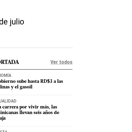
e julio
Ver todos
ORTADA
NOMÍA
obierno sube hasta RD$3 a las
inas y el gasoil
UALIDAD
a carrera por vivir más, las
nicanas llevan seis años de
aja