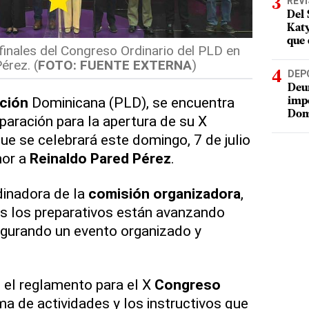
REV
Del 
Katy
que 
 finales del Congreso Ordinario del PLD en
érez. (
FOTO: FUENTE EXTERNA
)
DEP
Deur
ación
Dominicana (PLD), se encuentra
impe
Dom
eparación para la apertura de su X
que se celebrará este domingo, 7 de julio
nor a
Reinaldo
Pared
Pérez
.
dinadora de la
comisión
organizadora
,
s los preparativos están avanzando
egurando un evento organizado y
to el reglamento para el X
Congreso
ma de actividades y los instructivos que