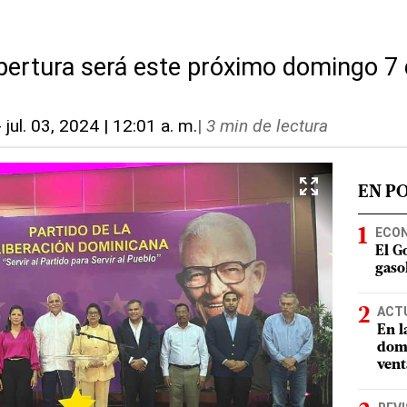
pertura será este próximo domingo 7 d
-
jul. 03, 2024 | 12:01 a. m.
|
3 min de lectura
EN P
ECO
El G
gasol
ACT
En l
domi
vent