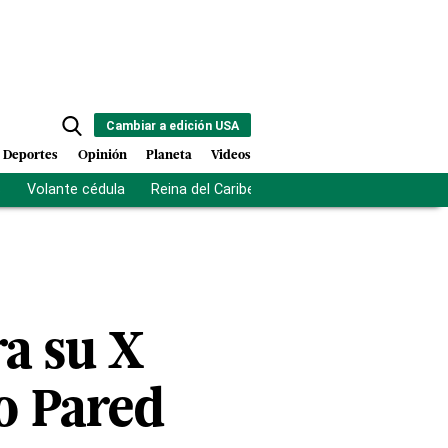
Cambiar a edición USA
Deportes
Opinión
Planeta
Videos
s
Volante cédula
Reina del Caribe
Clausura Juegos Centro
ra su X
o Pared