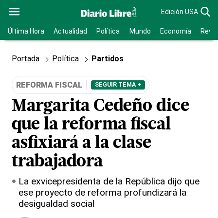
Edición USA
Última Hora
Actualidad
Política
Mundo
Economía
Revis
Portada
Política
Partidos
REFORMA FISCAL
SEGUIR TEMA +
Margarita Cedeño dice
que la reforma fiscal
asfixiará a la clase
trabajadora
La exvicepresidenta de la República dijo que
ese proyecto de reforma profundizará la
desigualdad social