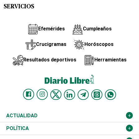
SERVICIOS
Efemérides
Cumpleaños
Crucigramas
Horóscopos
Resultados deportivos
Herramientas
ACTUALIDAD
Nacional
POLÍTICA