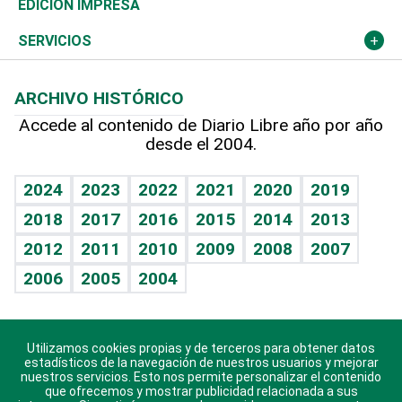
Global y variable
Novedades
Olimpismo
Noticiero Poteleche
Martes de tecnología
Deportes
EDICIÓN IMPRESA
Resto del mundo
Economía personal
Podcast Arte Libre
Más deportes
Columnistas
Cambio climático
Opinión
SERVICIOS
Macroeconomía
Mi mascota
Resultados deportivos
Lecturas
Planeta
Efemérides
ARCHIVO HISTÓRICO
Hablando con el pediatra
Línea de hit
Más firmas
Hecho en casa
Cumpleaños
Accede al contenido de Diario Libre año por año
desde el 2004.
Diario de nutrición
BRV
Mundo gamer
RSS
Vida y familia
TBT Deportivo
Guía del dinero
Horóscopos
2024
2023
2022
2021
2020
2019
Eñe
2018
2017
2016
2015
2014
2013
Crucigramas
2012
2011
2010
2009
2008
2007
Celebrando la vida
2006
2005
2004
Sin complejos
En pocas palabras
Utilizamos cookies propias y de terceros para obtener datos
Descarga nuestras aplicaciones para Android, iOS y
Escuchando al corazón
estadísticos de la navegación de nuestros usuarios y mejorar
sistema Huawei.
nuestros servicios. Esto nos permite personalizar el contenido
que ofrecemos y mostrar publicidad relacionada a sus
Economía Personal