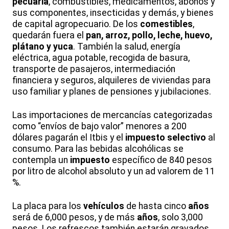
pecuaria
, combustibles, medicamentos, abonos y
sus componentes, insecticidas y demás, y bienes
de capital agropecuario. De los
comestibles
,
quedarán fuera el
pan, arroz, pollo, leche, huevo,
plátano y yuca
. También la salud, energía
eléctrica, agua potable, recogida de basura,
transporte de pasajeros, intermediación
financiera y seguros, alquileres de viviendas para
uso familiar y planes de pensiones y jubilaciones.
Las importaciones de mercancías categorizadas
como “envíos de bajo valor” menores a 200
dólares pagarán el Itbis y el
impuesto
selectivo
al
consumo. Para las bebidas alcohólicas se
contempla un
impuesto
específico de 840 pesos
por litro de alcohol absoluto y un ad valorem de 11
%.
La placa para los
vehículos
de hasta cinco
años
será de 6,000 pesos, y de más
años
, solo 3,000
pesos. Los refrescos también estarán gravados.