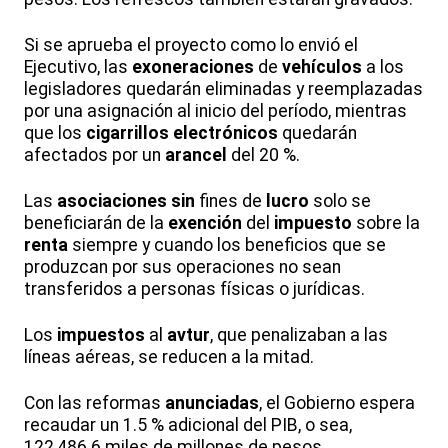
Si se aprueba el proyecto como lo envió el
Ejecutivo, las
exoneraciones
de
vehículos
a los
legisladores quedarán eliminadas y reemplazadas
por una asignación al inicio del período, mientras
que los
cigarrillos
electrónicos
quedarán
afectados por un
arancel
del 20 %.
Las
asociaciones
sin
fines de
lucro
solo se
beneficiarán de la
exención
del
impuesto
sobre la
renta
siempre y cuando los beneficios que se
produzcan por sus operaciones no sean
transferidos a personas físicas o jurídicas.
Los
impuestos
al
avtur
, que penalizaban a las
líneas aéreas, se reducen a la mitad.
Con las reformas
anunciadas
, el Gobierno espera
recaudar un 1.5 % adicional del PIB, o sea,
122,486.6 miles de millones de pesos.