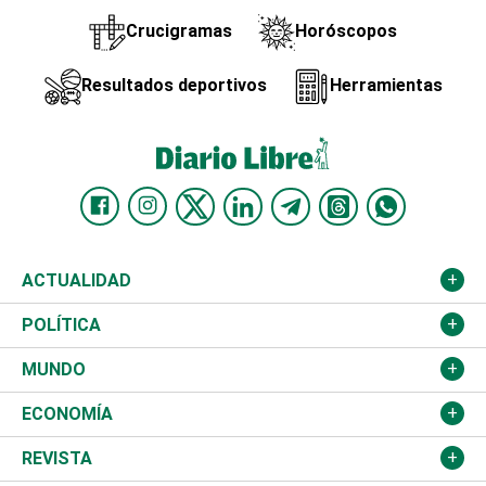
Crucigramas
Horóscopos
Resultados deportivos
Herramientas
ACTUALIDAD
Nacional
POLÍTICA
Ciudad
Partidos
MUNDO
Educación
JCE
Estados Unidos
ECONOMÍA
Salud
TSE
América Latina
Finanzas
REVISTA