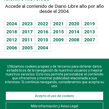
Hablando con el pediatra
Línea de hit
Más firmas
Hecho en casa
Cumpleaños
Accede al contenido de Diario Libre año por año
desde el 2004.
Diario de nutrición
BRV
Mundo gamer
RSS
Vida y familia
TBT Deportivo
Guía del dinero
Horóscopos
2024
2023
2022
2021
2020
2019
Eñe
2018
2017
2016
2015
2014
2013
Crucigramas
2012
2011
2010
2009
2008
2007
Celebrando la vida
2006
2005
2004
Sin complejos
En pocas palabras
Utilizamos cookies propias y de terceros para obtener datos
Descarga nuestras aplicaciones para Android, iOS y
Escuchando al corazón
estadísticos de la navegación de nuestros usuarios y mejorar
sistema Huawei.
nuestros servicios. Esto nos permite personalizar el contenido
que ofrecemos y mostrar publicidad relacionada a sus
Economía Personal
intereses. Si continúa navegando, consideramos que acepta su
uso.
Consulta Libre
Acepto el uso de cookies
© 2021 Diario Libre, todos los derechos reservados.
Consulta el
Aviso Legal
. Ponte en
Contacto
con
Más información y Aviso Legal